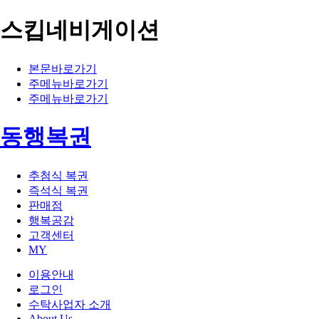
스킵네비게이션
본문바로가기
주메뉴바로가기
주메뉴바로가기
동행복권
추첨식 복권
즉석식 복권
판매점
행복공감
고객센터
MY
이용안내
로그인
수탁사업자 소개
About Us