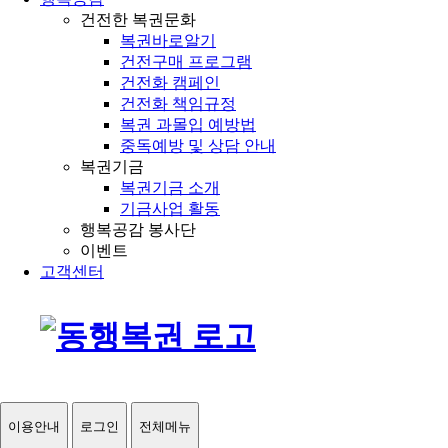
건전한 복권문화
복권바로알기
건전구매 프로그램
건전화 캠페인
건전화 책임규정
복권 과몰입 예방법
중독예방 및 상담 안내
복권기금
복권기금 소개
기금사업 활동
행복공감 봉사단
이벤트
고객센터
이용안내
로그인
전체메뉴