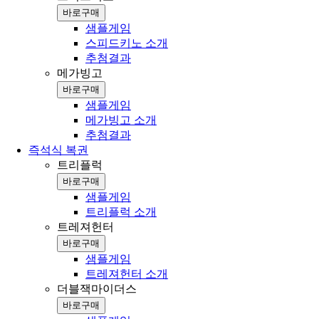
바로구매
샘플게임
스피드키노 소개
추첨결과
메가빙고
바로구매
샘플게임
메가빙고 소개
추첨결과
즉석식 복권
트리플럭
바로구매
샘플게임
트리플럭 소개
트레져헌터
바로구매
샘플게임
트레져헌터 소개
더블잭마이더스
바로구매