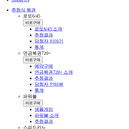
추첨식 복권
로또6/45
바로구매
로또6/45 소개
추첨결과
당첨자 이야기
통계
연금복권720+
바로구매
예약구매
연금복권720+ 소개
추첨결과
당첨자 인터뷰
통계
파워볼
바로구매
샘플게임
파워볼 소개
추첨결과
스피드키노