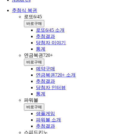
추첨식 복권
로또6/45
바로구매
로또6/45 소개
추첨결과
당첨자 이야기
통계
연금복권720+
바로구매
예약구매
연금복권720+ 소개
추첨결과
당첨자 인터뷰
통계
파워볼
바로구매
샘플게임
파워볼 소개
추첨결과
스피드키노