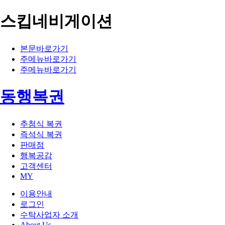
스킵네비게이션
본문바로가기
주메뉴바로가기
주메뉴바로가기
동행복권
추첨식 복권
즉석식 복권
판매점
행복공감
고객센터
MY
이용안내
로그인
수탁사업자 소개
About Us