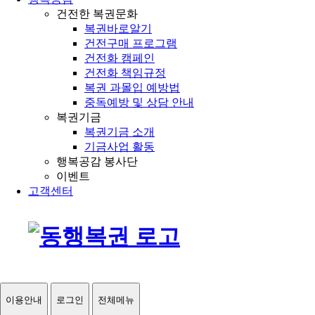
건전한 복권문화
복권바로알기
건전구매 프로그램
건전화 캠페인
건전화 책임규정
복권 과몰입 예방법
중독예방 및 상담 안내
복권기금
복권기금 소개
기금사업 활동
행복공감 봉사단
이벤트
고객센터
이용안내
로그인
전체메뉴