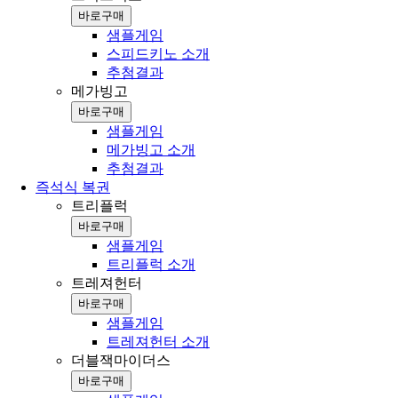
바로구매
샘플게임
스피드키노 소개
추첨결과
메가빙고
바로구매
샘플게임
메가빙고 소개
추첨결과
즉석식 복권
트리플럭
바로구매
샘플게임
트리플럭 소개
트레져헌터
바로구매
샘플게임
트레져헌터 소개
더블잭마이더스
바로구매