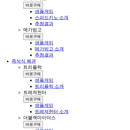
바로구매
샘플게임
스피드키노 소개
추첨결과
메가빙고
바로구매
샘플게임
메가빙고 소개
추첨결과
즉석식 복권
트리플럭
바로구매
샘플게임
트리플럭 소개
트레져헌터
바로구매
샘플게임
트레져헌터 소개
더블잭마이더스
바로구매