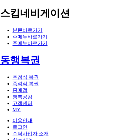
스킵네비게이션
본문바로가기
주메뉴바로가기
주메뉴바로가기
동행복권
추첨식 복권
즉석식 복권
판매점
행복공감
고객센터
MY
이용안내
로그인
수탁사업자 소개
About Us