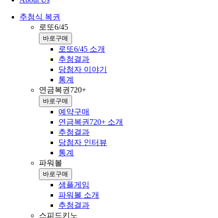
추첨식 복권
로또6/45
바로구매
로또6/45 소개
추첨결과
당첨자 이야기
통계
연금복권720+
바로구매
예약구매
연금복권720+ 소개
추첨결과
당첨자 인터뷰
통계
파워볼
바로구매
샘플게임
파워볼 소개
추첨결과
스피드키노