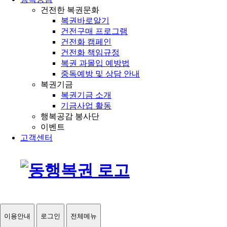
건전한 복권문화
복권바로알기
건전구매 프로그램
건전화 캠페인
건전화 책임규정
복권 과몰입 예방법
중독예방 및 상담 안내
복권기금
복권기금 소개
기금사업 활동
행복공감 봉사단
이벤트
고객센터
이용안내
로그인
전체메뉴