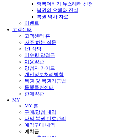
행복더하기 뉴스레터 신청
복권의 오해와 진실
복권 역사 자료
이벤트
고객센터
고객센터 홈
자주 하는 질문
1:1 상담
미수령 당첨금
이용약관
당첨자 가이드
개인정보처리방침
복권 및 복권기금법
동행클린센터
판매약관
MY
MY 홈
구매/당첨 내역
나의 복권 번호관리
예약구매 내역
예치금