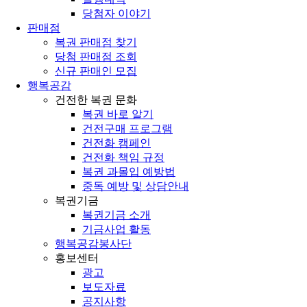
당첨자 이야기
판매점
복권 판매점 찾기
당첨 판매점 조회
신규 판매인 모집
행복공감
건전한 복권 문화
복권 바로 알기
건전구매 프로그램
건전화 캠페인
건전화 책임 규정
복권 과몰입 예방법
중독 예방 및 상담안내
복권기금
복권기금 소개
기금사업 활동
행복공감봉사단
홍보센터
광고
보도자료
공지사항