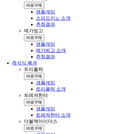
바로구매
샘플게임
스피드키노 소개
추첨결과
메가빙고
바로구매
샘플게임
메가빙고 소개
추첨결과
즉석식 복권
트리플럭
바로구매
샘플게임
트리플럭 소개
트레져헌터
바로구매
샘플게임
트레져헌터 소개
더블잭마이더스
바로구매