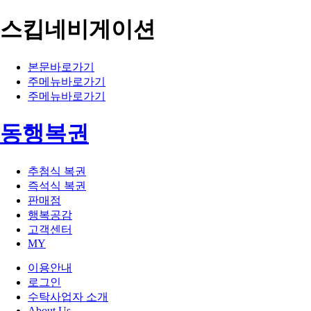
스킵네비게이션
본문바로가기
주메뉴바로가기
주메뉴바로가기
동행복권
추첨식 복권
즉석식 복권
판매점
행복공감
고객센터
MY
이용안내
로그인
수탁사업자 소개
About Us