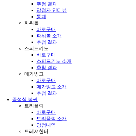
추첨 결과
당첨자 인터뷰
통계
파워볼
바로구매
파워볼 소개
추첨 결과
스피드키노
바로구매
스피드키노 소개
추첨 결과
메가빙고
바로구매
메가빙고 소개
추첨 결과
즉석식 복권
트리플럭
바로구매
트리플럭 소개
당첨내역
트레져헌터