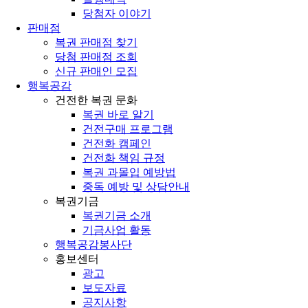
당첨자 이야기
판매점
복권 판매점 찾기
당첨 판매점 조회
신규 판매인 모집
행복공감
건전한 복권 문화
복권 바로 알기
건전구매 프로그램
건전화 캠페인
건전화 책임 규정
복권 과몰입 예방법
중독 예방 및 상담안내
복권기금
복권기금 소개
기금사업 활동
행복공감봉사단
홍보센터
광고
보도자료
공지사항