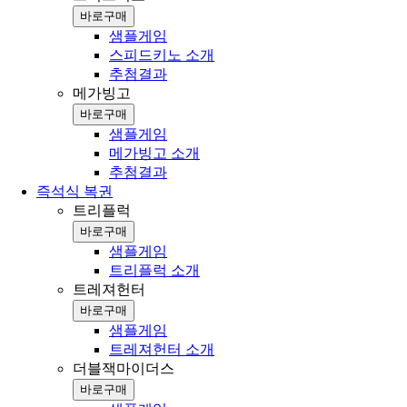
바로구매
샘플게임
스피드키노 소개
추첨결과
메가빙고
바로구매
샘플게임
메가빙고 소개
추첨결과
즉석식 복권
트리플럭
바로구매
샘플게임
트리플럭 소개
트레져헌터
바로구매
샘플게임
트레져헌터 소개
더블잭마이더스
바로구매