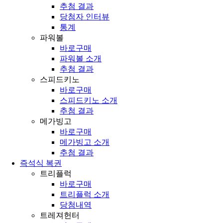
추첨 결과
당첨자 인터뷰
통계
파워볼
바로구매
파워볼 소개
추첨 결과
스피드키노
바로구매
스피드키노 소개
추첨 결과
메가빙고
바로구매
메가빙고 소개
추첨 결과
즉석식 복권
트리플럭
바로구매
트리플럭 소개
당첨내역
트레져헌터