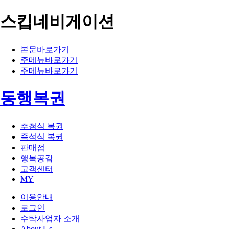
스킵네비게이션
본문바로가기
주메뉴바로가기
주메뉴바로가기
동행복권
추첨식 복권
즉석식 복권
판매점
행복공감
고객센터
MY
이용안내
로그인
수탁사업자 소개
About Us