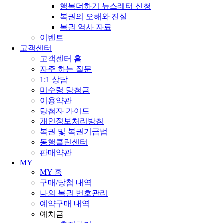
행복더하기 뉴스레터 신청
복권의 오해와 진실
복권 역사 자료
이벤트
고객센터
고객센터 홈
자주 하는 질문
1:1 상담
미수령 당첨금
이용약관
당첨자 가이드
개인정보처리방침
복권 및 복권기금법
동행클린센터
판매약관
MY
MY 홈
구매/당첨 내역
나의 복권 번호관리
예약구매 내역
예치금