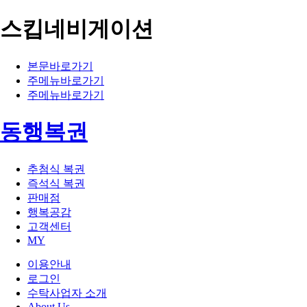
스킵네비게이션
본문바로가기
주메뉴바로가기
주메뉴바로가기
동행복권
추첨식 복권
즉석식 복권
판매점
행복공감
고객센터
MY
이용안내
로그인
수탁사업자 소개
About Us