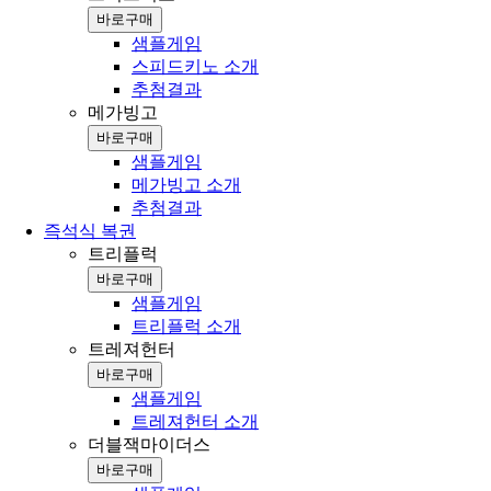
바로구매
샘플게임
스피드키노 소개
추첨결과
메가빙고
바로구매
샘플게임
메가빙고 소개
추첨결과
즉석식 복권
트리플럭
바로구매
샘플게임
트리플럭 소개
트레져헌터
바로구매
샘플게임
트레져헌터 소개
더블잭마이더스
바로구매