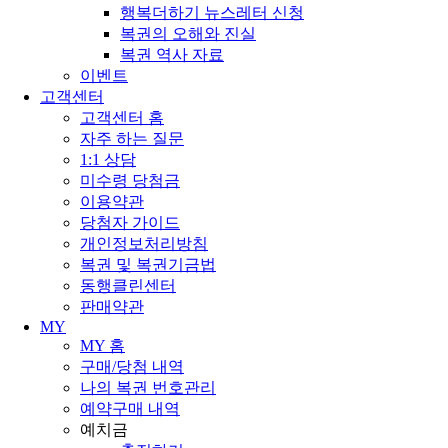
행복더하기 뉴스레터 신청
복권의 오해와 진실
복권 역사 자료
이벤트
고객센터
고객센터 홈
자주 하는 질문
1:1 상담
미수령 당첨금
이용약관
당첨자 가이드
개인정보처리방침
복권 및 복권기금법
동행클린센터
판매약관
MY
MY 홈
구매/당첨 내역
나의 복권 번호관리
예약구매 내역
예치금