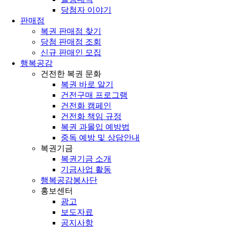
당첨자 이야기
판매점
복권 판매점 찾기
당첨 판매점 조회
신규 판매인 모집
행복공감
건전한 복권 문화
복권 바로 알기
건전구매 프로그램
건전화 캠페인
건전화 책임 규정
복권 과몰입 예방법
중독 예방 및 상담안내
복권기금
복권기금 소개
기금사업 활동
행복공감봉사단
홍보센터
광고
보도자료
공지사항