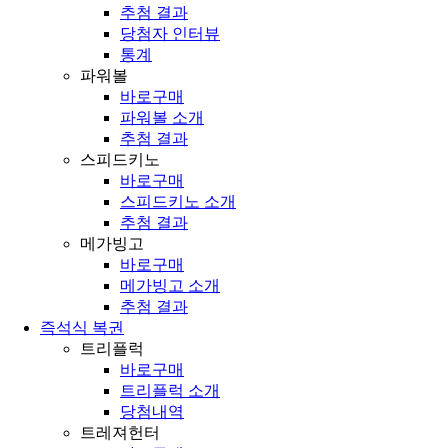
추첨 결과
당첨자 인터뷰
통계
파워볼
바로구매
파워볼 소개
추첨 결과
스피드키노
바로구매
스피드키노 소개
추첨 결과
메가빙고
바로구매
메가빙고 소개
추첨 결과
즉석식 복권
트리플럭
바로구매
트리플럭 소개
당첨내역
트레져헌터