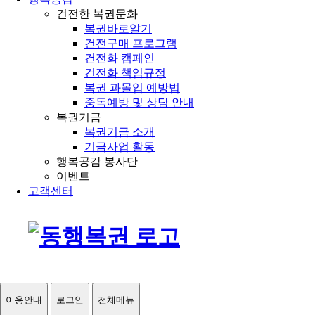
건전한 복권문화
복권바로알기
건전구매 프로그램
건전화 캠페인
건전화 책임규정
복권 과몰입 예방법
중독예방 및 상담 안내
복권기금
복권기금 소개
기금사업 활동
행복공감 봉사단
이벤트
고객센터
이용안내
로그인
전체메뉴