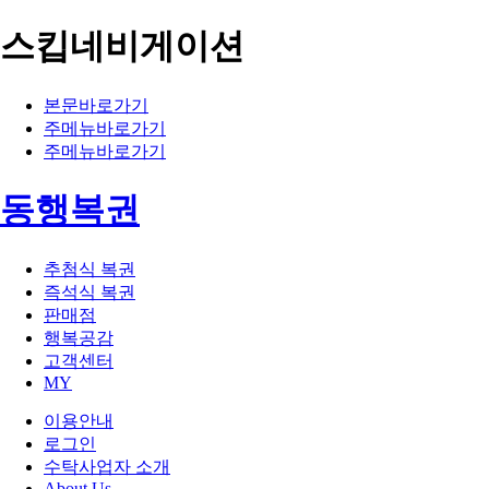
스킵네비게이션
본문바로가기
주메뉴바로가기
주메뉴바로가기
동행복권
추첨식 복권
즉석식 복권
판매점
행복공감
고객센터
MY
이용안내
로그인
수탁사업자 소개
About Us