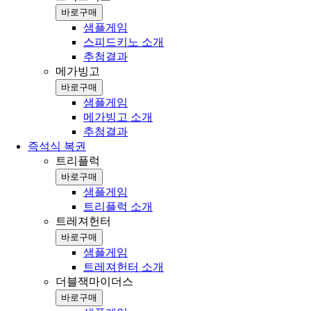
바로구매
샘플게임
스피드키노 소개
추첨결과
메가빙고
바로구매
샘플게임
메가빙고 소개
추첨결과
즉석식 복권
트리플럭
바로구매
샘플게임
트리플럭 소개
트레져헌터
바로구매
샘플게임
트레져헌터 소개
더블잭마이더스
바로구매