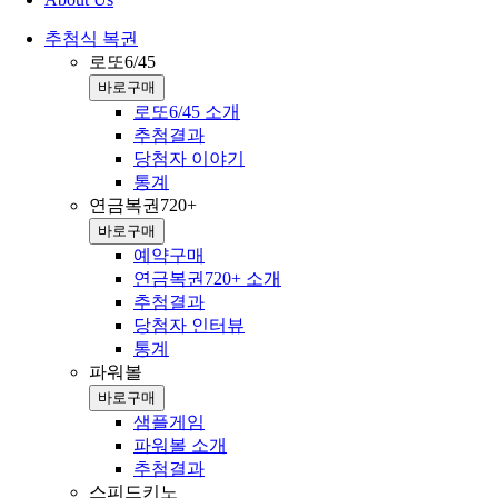
추첨식 복권
로또6/45
바로구매
로또6/45 소개
추첨결과
당첨자 이야기
통계
연금복권720+
바로구매
예약구매
연금복권720+ 소개
추첨결과
당첨자 인터뷰
통계
파워볼
바로구매
샘플게임
파워볼 소개
추첨결과
스피드키노