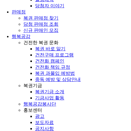
당첨자 이야기
판매점
복권 판매점 찾기
당첨 판매점 조회
신규 판매인 모집
행복공감
건전한 복권 문화
복권 바로 알기
건전구매 프로그램
건전화 캠페인
건전화 책임 규정
복권 과몰입 예방법
중독 예방 및 상담안내
복권기금
복권기금 소개
기금사업 활동
행복공감봉사단
홍보센터
광고
보도자료
공지사항