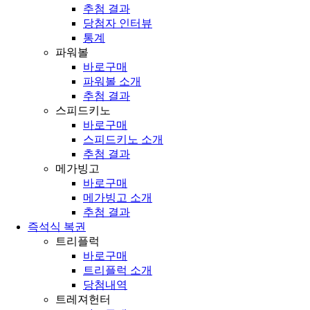
추첨 결과
당첨자 인터뷰
통계
파워볼
바로구매
파워볼 소개
추첨 결과
스피드키노
바로구매
스피드키노 소개
추첨 결과
메가빙고
바로구매
메가빙고 소개
추첨 결과
즉석식 복권
트리플럭
바로구매
트리플럭 소개
당첨내역
트레져헌터