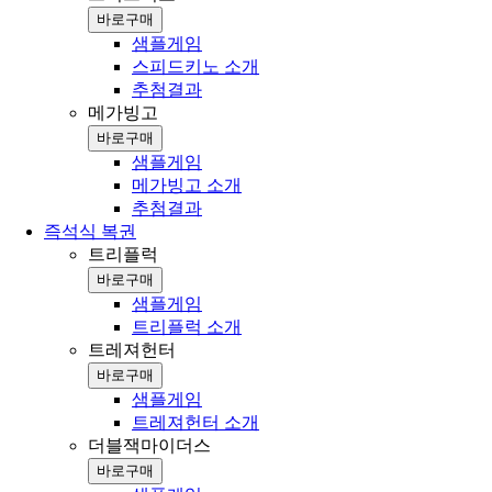
바로구매
샘플게임
스피드키노 소개
추첨결과
메가빙고
바로구매
샘플게임
메가빙고 소개
추첨결과
즉석식 복권
트리플럭
바로구매
샘플게임
트리플럭 소개
트레져헌터
바로구매
샘플게임
트레져헌터 소개
더블잭마이더스
바로구매