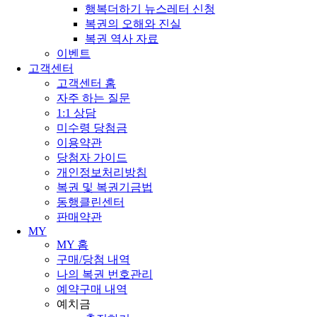
행복더하기 뉴스레터 신청
복권의 오해와 진실
복권 역사 자료
이벤트
고객센터
고객센터 홈
자주 하는 질문
1:1 상담
미수령 당첨금
이용약관
당첨자 가이드
개인정보처리방침
복권 및 복권기금법
동행클린센터
판매약관
MY
MY 홈
구매/당첨 내역
나의 복권 번호관리
예약구매 내역
예치금