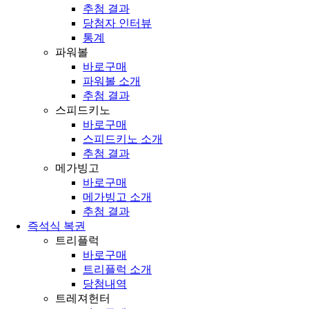
추첨 결과
당첨자 인터뷰
통계
파워볼
바로구매
파워볼 소개
추첨 결과
스피드키노
바로구매
스피드키노 소개
추첨 결과
메가빙고
바로구매
메가빙고 소개
추첨 결과
즉석식 복권
트리플럭
바로구매
트리플럭 소개
당첨내역
트레져헌터