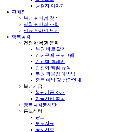
당첨자 이야기
판매점
복권 판매점 찾기
당첨 판매점 조회
신규 판매인 모집
행복공감
건전한 복권 문화
복권 바로 알기
건전구매 프로그램
건전화 캠페인
건전화 책임 규정
복권 과몰입 예방법
중독 예방 및 상담안내
복권기금
복권기금 소개
기금사업 활동
행복공감봉사단
홍보센터
광고
보도자료
공지사항