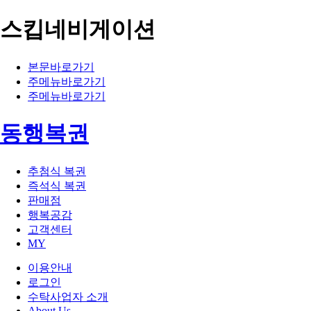
스킵네비게이션
본문바로가기
주메뉴바로가기
주메뉴바로가기
동행복권
추첨식 복권
즉석식 복권
판매점
행복공감
고객센터
MY
이용안내
로그인
수탁사업자 소개
About Us