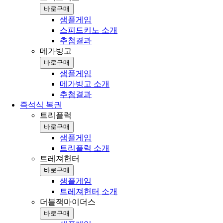
바로구매
샘플게임
스피드키노 소개
추첨결과
메가빙고
바로구매
샘플게임
메가빙고 소개
추첨결과
즉석식 복권
트리플럭
바로구매
샘플게임
트리플럭 소개
트레져헌터
바로구매
샘플게임
트레져헌터 소개
더블잭마이더스
바로구매