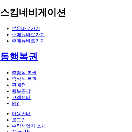
스킵네비게이션
본문바로가기
주메뉴바로가기
주메뉴바로가기
동행복권
추첨식 복권
즉석식 복권
판매점
행복공감
고객센터
MY
이용안내
로그인
수탁사업자 소개
About Us