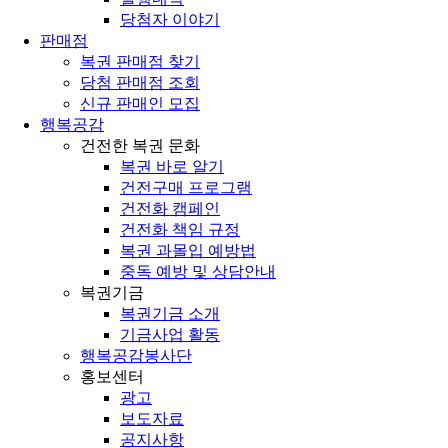
당첨자 이야기
판매점
복권 판매점 찾기
당첨 판매점 조회
신규 판매인 모집
행복공감
건전한 복권 문화
복권 바로 알기
건전구매 프로그램
건전화 캠페인
건전화 책임 규정
복권 과몰입 예방법
중독 예방 및 상담안내
복권기금
복권기금 소개
기금사업 활동
행복공감봉사단
홍보센터
광고
보도자료
공지사항