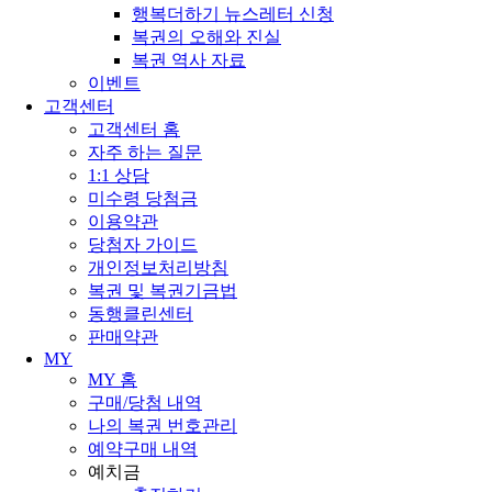
행복더하기 뉴스레터 신청
복권의 오해와 진실
복권 역사 자료
이벤트
고객센터
고객센터 홈
자주 하는 질문
1:1 상담
미수령 당첨금
이용약관
당첨자 가이드
개인정보처리방침
복권 및 복권기금법
동행클린센터
판매약관
MY
MY 홈
구매/당첨 내역
나의 복권 번호관리
예약구매 내역
예치금