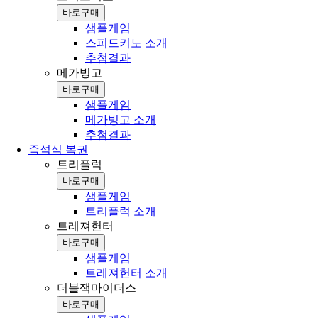
바로구매
샘플게임
스피드키노 소개
추첨결과
메가빙고
바로구매
샘플게임
메가빙고 소개
추첨결과
즉석식 복권
트리플럭
바로구매
샘플게임
트리플럭 소개
트레져헌터
바로구매
샘플게임
트레져헌터 소개
더블잭마이더스
바로구매