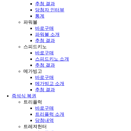
추첨 결과
당첨자 인터뷰
통계
파워볼
바로구매
파워볼 소개
추첨 결과
스피드키노
바로구매
스피드키노 소개
추첨 결과
메가빙고
바로구매
메가빙고 소개
추첨 결과
즉석식 복권
트리플럭
바로구매
트리플럭 소개
당첨내역
트레져헌터