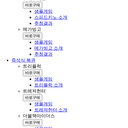
바로구매
샘플게임
스피드키노 소개
추첨결과
메가빙고
바로구매
샘플게임
메가빙고 소개
추첨결과
즉석식 복권
트리플럭
바로구매
샘플게임
트리플럭 소개
트레져헌터
바로구매
샘플게임
트레져헌터 소개
더블잭마이더스
바로구매