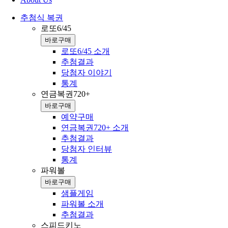
추첨식 복권
로또6/45
바로구매
로또6/45 소개
추첨결과
당첨자 이야기
통계
연금복권720+
바로구매
예약구매
연금복권720+ 소개
추첨결과
당첨자 인터뷰
통계
파워볼
바로구매
샘플게임
파워볼 소개
추첨결과
스피드키노