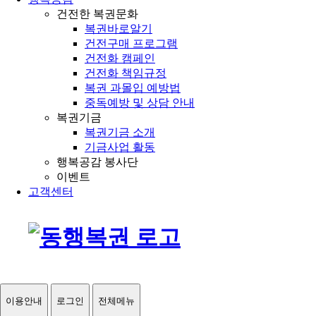
건전한 복권문화
복권바로알기
건전구매 프로그램
건전화 캠페인
건전화 책임규정
복권 과몰입 예방법
중독예방 및 상담 안내
복권기금
복권기금 소개
기금사업 활동
행복공감 봉사단
이벤트
고객센터
이용안내
로그인
전체메뉴