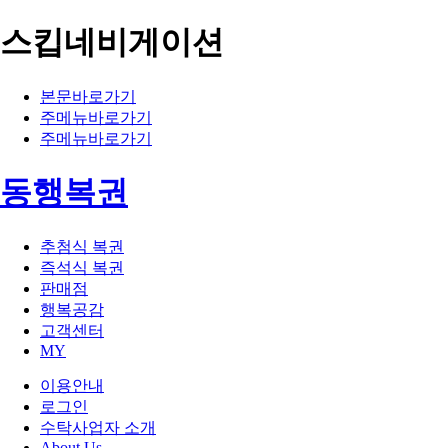
스킵네비게이션
본문바로가기
주메뉴바로가기
주메뉴바로가기
동행복권
추첨식 복권
즉석식 복권
판매점
행복공감
고객센터
MY
이용안내
로그인
수탁사업자 소개
About Us