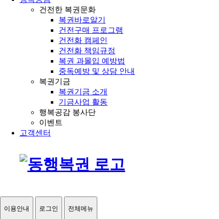
건전한 복권문화
복권바로알기
건전구매 프로그램
건전화 캠페인
건전화 책임규정
복권 과몰입 예방법
중독예방 및 상담 안내
복권기금
복권기금 소개
기금사업 활동
행복공감 봉사단
이벤트
고객센터
이용안내
로그인
전체메뉴