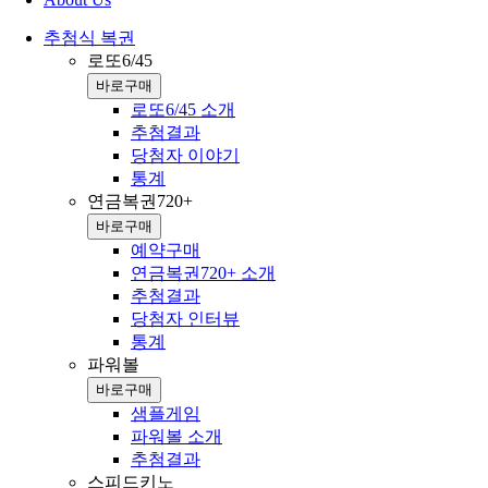
추첨식 복권
로또6/45
바로구매
로또6/45 소개
추첨결과
당첨자 이야기
통계
연금복권720+
바로구매
예약구매
연금복권720+ 소개
추첨결과
당첨자 인터뷰
통계
파워볼
바로구매
샘플게임
파워볼 소개
추첨결과
스피드키노