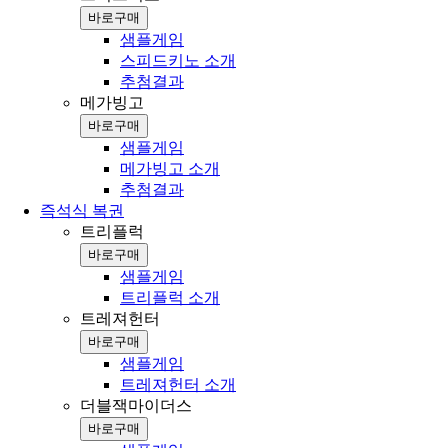
바로구매
샘플게임
스피드키노 소개
추첨결과
메가빙고
바로구매
샘플게임
메가빙고 소개
추첨결과
즉석식 복권
트리플럭
바로구매
샘플게임
트리플럭 소개
트레져헌터
바로구매
샘플게임
트레져헌터 소개
더블잭마이더스
바로구매