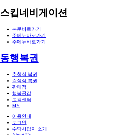
스킵네비게이션
본문바로가기
주메뉴바로가기
주메뉴바로가기
동행복권
추첨식 복권
즉석식 복권
판매점
행복공감
고객센터
MY
이용안내
로그인
수탁사업자 소개
About Us