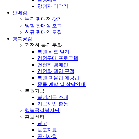
당첨자 이야기
판매점
복권 판매점 찾기
당첨 판매점 조회
신규 판매인 모집
행복공감
건전한 복권 문화
복권 바로 알기
건전구매 프로그램
건전화 캠페인
건전화 책임 규정
복권 과몰입 예방법
중독 예방 및 상담안내
복권기금
복권기금 소개
기금사업 활동
행복공감봉사단
홍보센터
광고
보도자료
공지사항