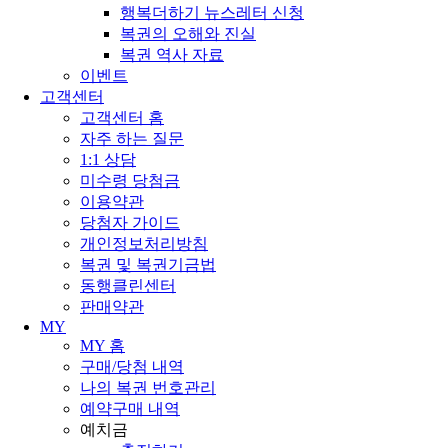
행복더하기 뉴스레터 신청
복권의 오해와 진실
복권 역사 자료
이벤트
고객센터
고객센터 홈
자주 하는 질문
1:1 상담
미수령 당첨금
이용약관
당첨자 가이드
개인정보처리방침
복권 및 복권기금법
동행클린센터
판매약관
MY
MY 홈
구매/당첨 내역
나의 복권 번호관리
예약구매 내역
예치금