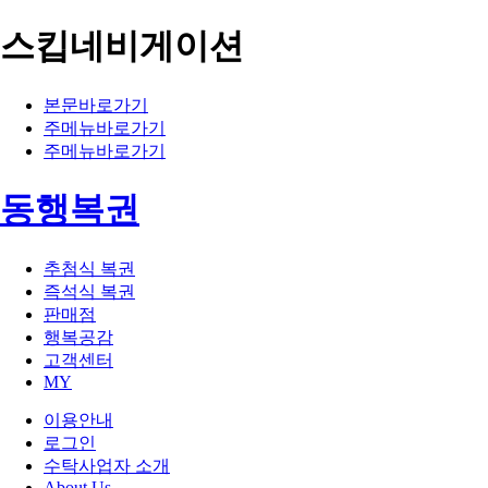
스킵네비게이션
본문바로가기
주메뉴바로가기
주메뉴바로가기
동행복권
추첨식 복권
즉석식 복권
판매점
행복공감
고객센터
MY
이용안내
로그인
수탁사업자 소개
About Us