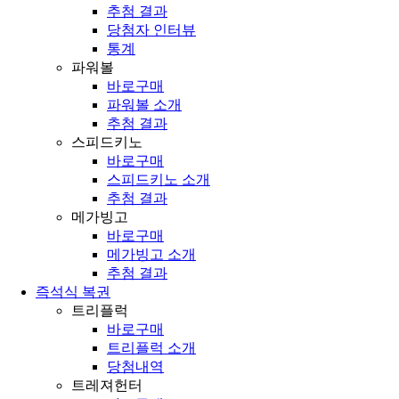
추첨 결과
당첨자 인터뷰
통계
파워볼
바로구매
파워볼 소개
추첨 결과
스피드키노
바로구매
스피드키노 소개
추첨 결과
메가빙고
바로구매
메가빙고 소개
추첨 결과
즉석식 복권
트리플럭
바로구매
트리플럭 소개
당첨내역
트레져헌터