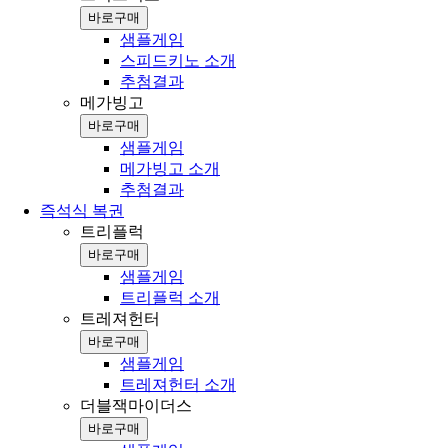
바로구매
샘플게임
스피드키노 소개
추첨결과
메가빙고
바로구매
샘플게임
메가빙고 소개
추첨결과
즉석식 복권
트리플럭
바로구매
샘플게임
트리플럭 소개
트레져헌터
바로구매
샘플게임
트레져헌터 소개
더블잭마이더스
바로구매