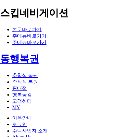
스킵네비게이션
본문바로가기
주메뉴바로가기
주메뉴바로가기
동행복권
추첨식 복권
즉석식 복권
판매점
행복공감
고객센터
MY
이용안내
로그인
수탁사업자 소개
About Us