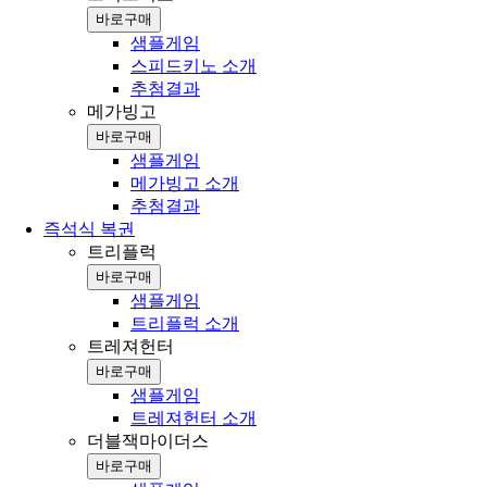
바로구매
샘플게임
스피드키노 소개
추첨결과
메가빙고
바로구매
샘플게임
메가빙고 소개
추첨결과
즉석식 복권
트리플럭
바로구매
샘플게임
트리플럭 소개
트레져헌터
바로구매
샘플게임
트레져헌터 소개
더블잭마이더스
바로구매