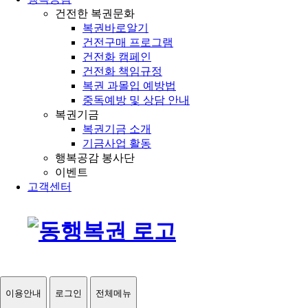
건전한 복권문화
복권바로알기
건전구매 프로그램
건전화 캠페인
건전화 책임규정
복권 과몰입 예방법
중독예방 및 상담 안내
복권기금
복권기금 소개
기금사업 활동
행복공감 봉사단
이벤트
고객센터
이용안내
로그인
전체메뉴