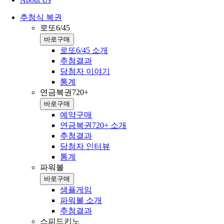
추첨식 복권
로또6/45
바로구매
로또6/45 소개
추첨결과
당첨자 이야기
통계
연금복권720+
바로구매
예약구매
연금복권720+ 소개
추첨결과
당첨자 인터뷰
통계
파워볼
바로구매
샘플게임
파워볼 소개
추첨결과
스피드키노