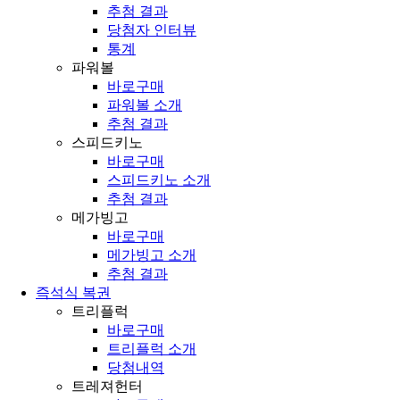
추첨 결과
당첨자 인터뷰
통계
파워볼
바로구매
파워볼 소개
추첨 결과
스피드키노
바로구매
스피드키노 소개
추첨 결과
메가빙고
바로구매
메가빙고 소개
추첨 결과
즉석식 복권
트리플럭
바로구매
트리플럭 소개
당첨내역
트레져헌터