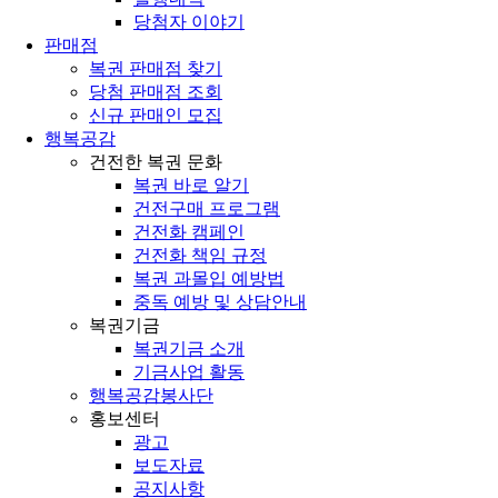
당첨자 이야기
판매점
복권 판매점 찾기
당첨 판매점 조회
신규 판매인 모집
행복공감
건전한 복권 문화
복권 바로 알기
건전구매 프로그램
건전화 캠페인
건전화 책임 규정
복권 과몰입 예방법
중독 예방 및 상담안내
복권기금
복권기금 소개
기금사업 활동
행복공감봉사단
홍보센터
광고
보도자료
공지사항