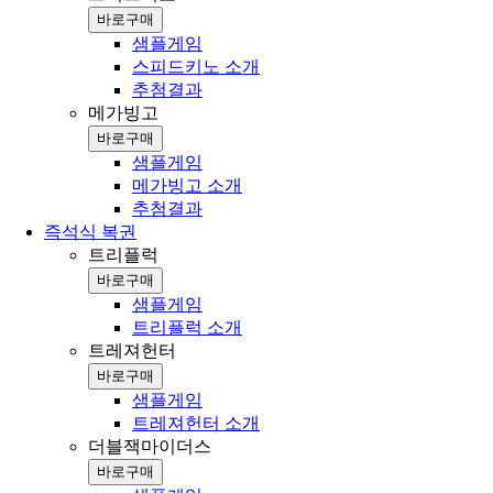
바로구매
샘플게임
스피드키노 소개
추첨결과
메가빙고
바로구매
샘플게임
메가빙고 소개
추첨결과
즉석식 복권
트리플럭
바로구매
샘플게임
트리플럭 소개
트레져헌터
바로구매
샘플게임
트레져헌터 소개
더블잭마이더스
바로구매