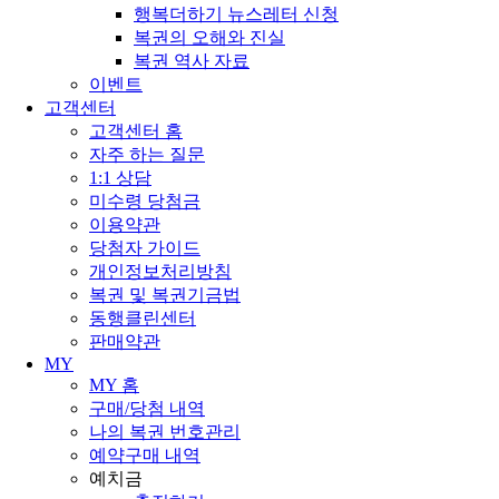
행복더하기 뉴스레터 신청
복권의 오해와 진실
복권 역사 자료
이벤트
고객센터
고객센터 홈
자주 하는 질문
1:1 상담
미수령 당첨금
이용약관
당첨자 가이드
개인정보처리방침
복권 및 복권기금법
동행클린센터
판매약관
MY
MY 홈
구매/당첨 내역
나의 복권 번호관리
예약구매 내역
예치금