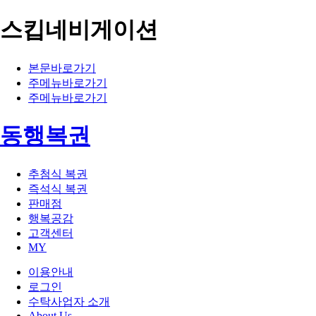
스킵네비게이션
본문바로가기
주메뉴바로가기
주메뉴바로가기
동행복권
추첨식 복권
즉석식 복권
판매점
행복공감
고객센터
MY
이용안내
로그인
수탁사업자 소개
About Us