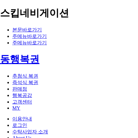
스킵네비게이션
본문바로가기
주메뉴바로가기
주메뉴바로가기
동행복권
추첨식 복권
즉석식 복권
판매점
행복공감
고객센터
MY
이용안내
로그인
수탁사업자 소개
About Us