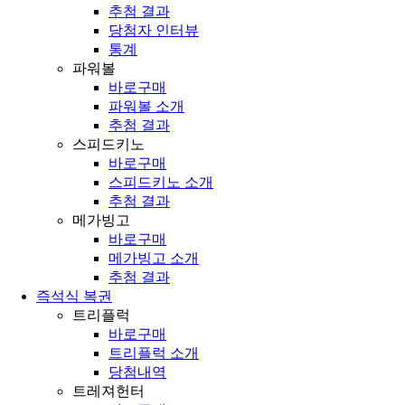
추첨 결과
당첨자 인터뷰
통계
파워볼
바로구매
파워볼 소개
추첨 결과
스피드키노
바로구매
스피드키노 소개
추첨 결과
메가빙고
바로구매
메가빙고 소개
추첨 결과
즉석식 복권
트리플럭
바로구매
트리플럭 소개
당첨내역
트레져헌터