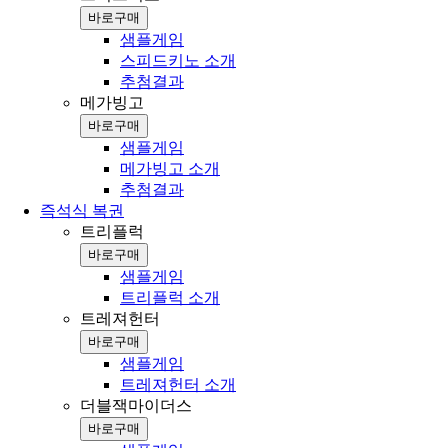
바로구매
샘플게임
스피드키노 소개
추첨결과
메가빙고
바로구매
샘플게임
메가빙고 소개
추첨결과
즉석식 복권
트리플럭
바로구매
샘플게임
트리플럭 소개
트레져헌터
바로구매
샘플게임
트레져헌터 소개
더블잭마이더스
바로구매