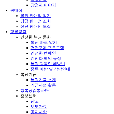
당첨자 이야기
판매점
복권 판매점 찾기
당첨 판매점 조회
신규 판매인 모집
행복공감
건전한 복권 문화
복권 바로 알기
건전구매 프로그램
건전화 캠페인
건전화 책임 규정
복권 과몰입 예방법
중독 예방 및 상담안내
복권기금
복권기금 소개
기금사업 활동
행복공감봉사단
홍보센터
광고
보도자료
공지사항