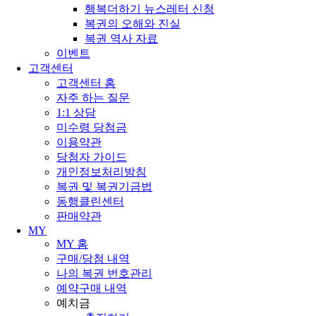
행복더하기 뉴스레터 신청
복권의 오해와 진실
복권 역사 자료
이벤트
고객센터
고객센터 홈
자주 하는 질문
1:1 상담
미수령 당첨금
이용약관
당첨자 가이드
개인정보처리방침
복권 및 복권기금법
동행클린센터
판매약관
MY
MY 홈
구매/당첨 내역
나의 복권 번호관리
예약구매 내역
예치금