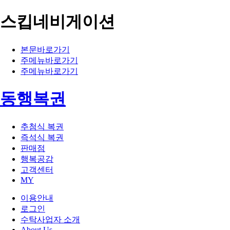
스킵네비게이션
본문바로가기
주메뉴바로가기
주메뉴바로가기
동행복권
추첨식 복권
즉석식 복권
판매점
행복공감
고객센터
MY
이용안내
로그인
수탁사업자 소개
About Us