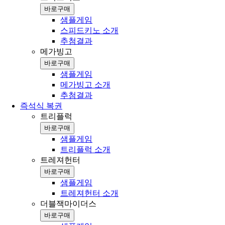
바로구매
샘플게임
스피드키노 소개
추첨결과
메가빙고
바로구매
샘플게임
메가빙고 소개
추첨결과
즉석식 복권
트리플럭
바로구매
샘플게임
트리플럭 소개
트레져헌터
바로구매
샘플게임
트레져헌터 소개
더블잭마이더스
바로구매