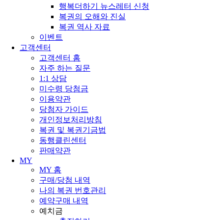
행복더하기 뉴스레터 신청
복권의 오해와 진실
복권 역사 자료
이벤트
고객센터
고객센터 홈
자주 하는 질문
1:1 상담
미수령 당첨금
이용약관
당첨자 가이드
개인정보처리방침
복권 및 복권기금법
동행클린센터
판매약관
MY
MY 홈
구매/당첨 내역
나의 복권 번호관리
예약구매 내역
예치금