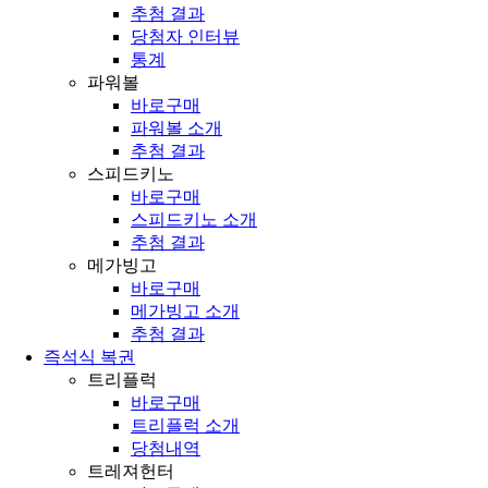
추첨 결과
당첨자 인터뷰
통계
파워볼
바로구매
파워볼 소개
추첨 결과
스피드키노
바로구매
스피드키노 소개
추첨 결과
메가빙고
바로구매
메가빙고 소개
추첨 결과
즉석식 복권
트리플럭
바로구매
트리플럭 소개
당첨내역
트레져헌터