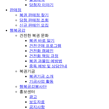
당첨자 이야기
판매점
복권 판매점 찾기
당첨 판매점 조회
신규 판매인 모집
행복공감
건전한 복권 문화
복권 바로 알기
건전구매 프로그램
건전화 캠페인
건전화 책임 규정
복권 과몰입 예방법
중독 예방 및 상담안내
복권기금
복권기금 소개
기금사업 활동
행복공감봉사단
홍보센터
광고
보도자료
공지사항