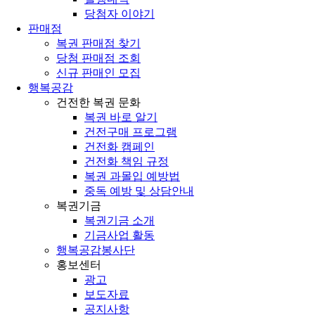
당첨자 이야기
판매점
복권 판매점 찾기
당첨 판매점 조회
신규 판매인 모집
행복공감
건전한 복권 문화
복권 바로 알기
건전구매 프로그램
건전화 캠페인
건전화 책임 규정
복권 과몰입 예방법
중독 예방 및 상담안내
복권기금
복권기금 소개
기금사업 활동
행복공감봉사단
홍보센터
광고
보도자료
공지사항