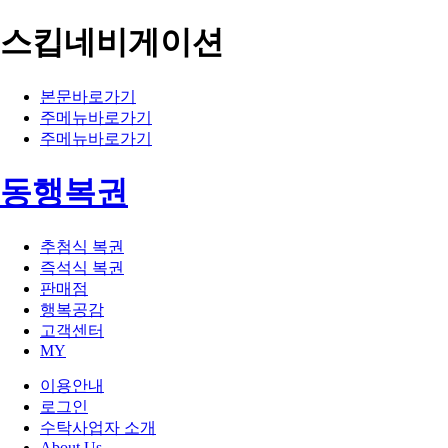
스킵네비게이션
본문바로가기
주메뉴바로가기
주메뉴바로가기
동행복권
추첨식 복권
즉석식 복권
판매점
행복공감
고객센터
MY
이용안내
로그인
수탁사업자 소개
About Us