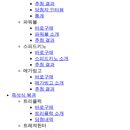
추첨 결과
당첨자 인터뷰
통계
파워볼
바로구매
파워볼 소개
추첨 결과
스피드키노
바로구매
스피드키노 소개
추첨 결과
메가빙고
바로구매
메가빙고 소개
추첨 결과
즉석식 복권
트리플럭
바로구매
트리플럭 소개
당첨내역
트레져헌터