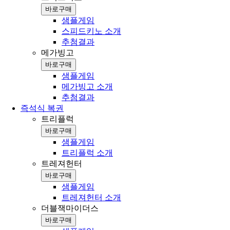
바로구매
샘플게임
스피드키노 소개
추첨결과
메가빙고
바로구매
샘플게임
메가빙고 소개
추첨결과
즉석식 복권
트리플럭
바로구매
샘플게임
트리플럭 소개
트레져헌터
바로구매
샘플게임
트레져헌터 소개
더블잭마이더스
바로구매