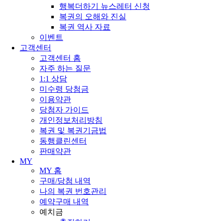
행복더하기 뉴스레터 신청
복권의 오해와 진실
복권 역사 자료
이벤트
고객센터
고객센터 홈
자주 하는 질문
1:1 상담
미수령 당첨금
이용약관
당첨자 가이드
개인정보처리방침
복권 및 복권기금법
동행클린센터
판매약관
MY
MY 홈
구매/당첨 내역
나의 복권 번호관리
예약구매 내역
예치금