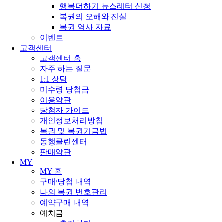
행복더하기 뉴스레터 신청
복권의 오해와 진실
복권 역사 자료
이벤트
고객센터
고객센터 홈
자주 하는 질문
1:1 상담
미수령 당첨금
이용약관
당첨자 가이드
개인정보처리방침
복권 및 복권기금법
동행클린센터
판매약관
MY
MY 홈
구매/당첨 내역
나의 복권 번호관리
예약구매 내역
예치금