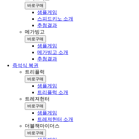
바로구매
샘플게임
스피드키노 소개
추첨결과
메가빙고
바로구매
샘플게임
메가빙고 소개
추첨결과
즉석식 복권
트리플럭
바로구매
샘플게임
트리플럭 소개
트레져헌터
바로구매
샘플게임
트레져헌터 소개
더블잭마이더스
바로구매