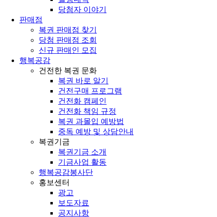
당첨자 이야기
판매점
복권 판매점 찾기
당첨 판매점 조회
신규 판매인 모집
행복공감
건전한 복권 문화
복권 바로 알기
건전구매 프로그램
건전화 캠페인
건전화 책임 규정
복권 과몰입 예방법
중독 예방 및 상담안내
복권기금
복권기금 소개
기금사업 활동
행복공감봉사단
홍보센터
광고
보도자료
공지사항