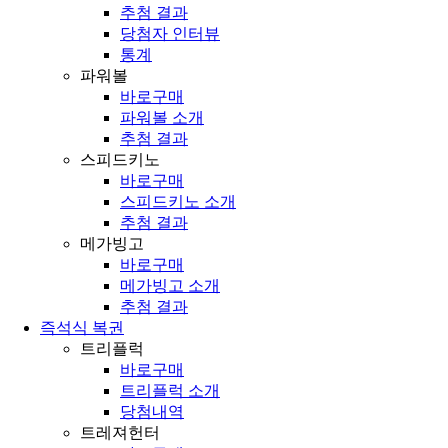
추첨 결과
당첨자 인터뷰
통계
파워볼
바로구매
파워볼 소개
추첨 결과
스피드키노
바로구매
스피드키노 소개
추첨 결과
메가빙고
바로구매
메가빙고 소개
추첨 결과
즉석식 복권
트리플럭
바로구매
트리플럭 소개
당첨내역
트레져헌터