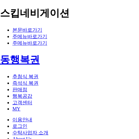
스킵네비게이션
본문바로가기
주메뉴바로가기
주메뉴바로가기
동행복권
추첨식 복권
즉석식 복권
판매점
행복공감
고객센터
MY
이용안내
로그인
수탁사업자 소개
About Us