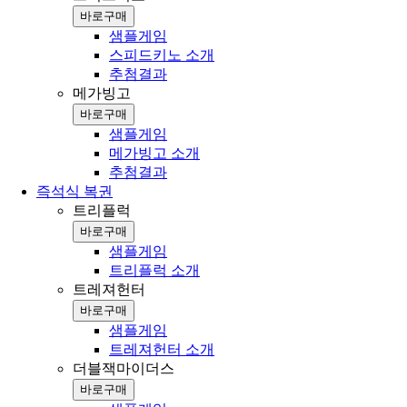
바로구매
샘플게임
스피드키노 소개
추첨결과
메가빙고
바로구매
샘플게임
메가빙고 소개
추첨결과
즉석식 복권
트리플럭
바로구매
샘플게임
트리플럭 소개
트레져헌터
바로구매
샘플게임
트레져헌터 소개
더블잭마이더스
바로구매