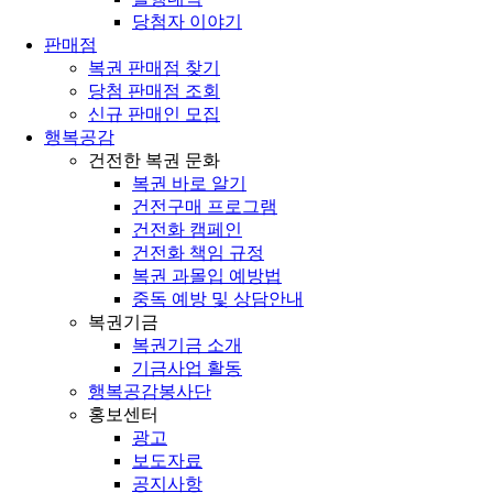
당첨자 이야기
판매점
복권 판매점 찾기
당첨 판매점 조회
신규 판매인 모집
행복공감
건전한 복권 문화
복권 바로 알기
건전구매 프로그램
건전화 캠페인
건전화 책임 규정
복권 과몰입 예방법
중독 예방 및 상담안내
복권기금
복권기금 소개
기금사업 활동
행복공감봉사단
홍보센터
광고
보도자료
공지사항