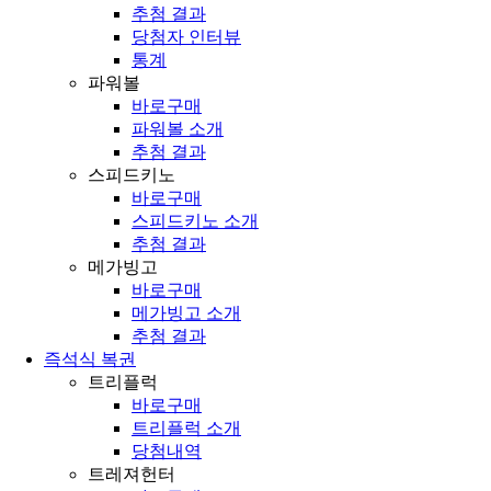
추첨 결과
당첨자 인터뷰
통계
파워볼
바로구매
파워볼 소개
추첨 결과
스피드키노
바로구매
스피드키노 소개
추첨 결과
메가빙고
바로구매
메가빙고 소개
추첨 결과
즉석식 복권
트리플럭
바로구매
트리플럭 소개
당첨내역
트레져헌터