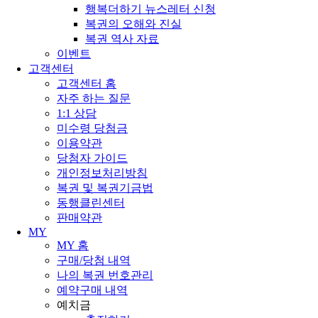
행복더하기 뉴스레터 신청
복권의 오해와 진실
복권 역사 자료
이벤트
고객센터
고객센터 홈
자주 하는 질문
1:1 상담
미수령 당첨금
이용약관
당첨자 가이드
개인정보처리방침
복권 및 복권기금법
동행클린센터
판매약관
MY
MY 홈
구매/당첨 내역
나의 복권 번호관리
예약구매 내역
예치금