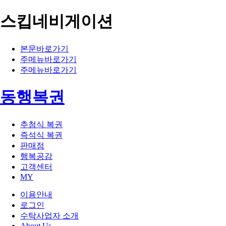
스킵네비게이션
본문바로가기
주메뉴바로가기
주메뉴바로가기
동행복권
추첨식 복권
즉석식 복권
판매점
행복공감
고객센터
MY
이용안내
로그인
수탁사업자 소개
About Us