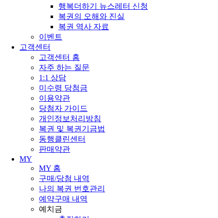
행복더하기 뉴스레터 신청
복권의 오해와 진실
복권 역사 자료
이벤트
고객센터
고객센터 홈
자주 하는 질문
1:1 상담
미수령 당첨금
이용약관
당첨자 가이드
개인정보처리방침
복권 및 복권기금법
동행클린센터
판매약관
MY
MY 홈
구매/당첨 내역
나의 복권 번호관리
예약구매 내역
예치금