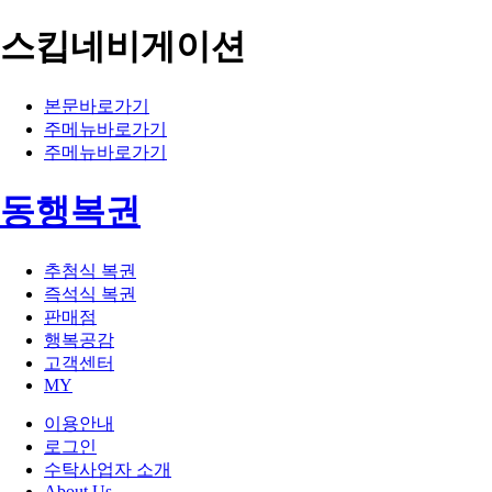
스킵네비게이션
본문바로가기
주메뉴바로가기
주메뉴바로가기
동행복권
추첨식 복권
즉석식 복권
판매점
행복공감
고객센터
MY
이용안내
로그인
수탁사업자 소개
About Us