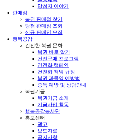
당첨자 이야기
판매점
복권 판매점 찾기
당첨 판매점 조회
신규 판매인 모집
행복공감
건전한 복권 문화
복권 바로 알기
건전구매 프로그램
건전화 캠페인
건전화 책임 규정
복권 과몰입 예방법
중독 예방 및 상담안내
복권기금
복권기금 소개
기금사업 활동
행복공감봉사단
홍보센터
광고
보도자료
공지사항