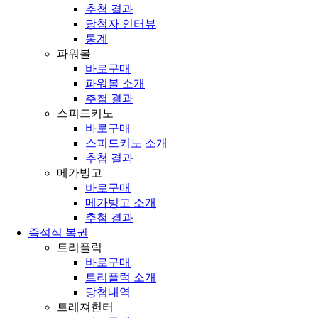
추첨 결과
당첨자 인터뷰
통계
파워볼
바로구매
파워볼 소개
추첨 결과
스피드키노
바로구매
스피드키노 소개
추첨 결과
메가빙고
바로구매
메가빙고 소개
추첨 결과
즉석식 복권
트리플럭
바로구매
트리플럭 소개
당첨내역
트레져헌터