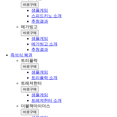
바로구매
샘플게임
스피드키노 소개
추첨결과
메가빙고
바로구매
샘플게임
메가빙고 소개
추첨결과
즉석식 복권
트리플럭
바로구매
샘플게임
트리플럭 소개
트레져헌터
바로구매
샘플게임
트레져헌터 소개
더블잭마이더스
바로구매