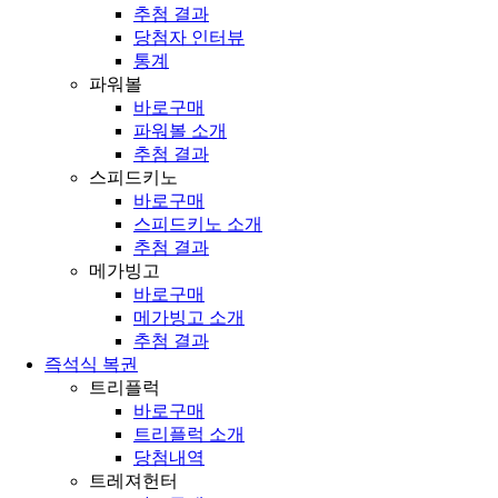
추첨 결과
당첨자 인터뷰
통계
파워볼
바로구매
파워볼 소개
추첨 결과
스피드키노
바로구매
스피드키노 소개
추첨 결과
메가빙고
바로구매
메가빙고 소개
추첨 결과
즉석식 복권
트리플럭
바로구매
트리플럭 소개
당첨내역
트레져헌터