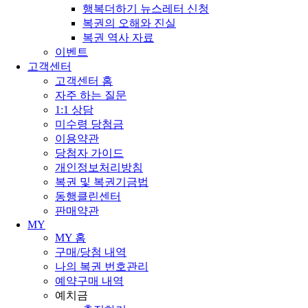
행복더하기 뉴스레터 신청
복권의 오해와 진실
복권 역사 자료
이벤트
고객센터
고객센터 홈
자주 하는 질문
1:1 상담
미수령 당첨금
이용약관
당첨자 가이드
개인정보처리방침
복권 및 복권기금법
동행클린센터
판매약관
MY
MY 홈
구매/당첨 내역
나의 복권 번호관리
예약구매 내역
예치금