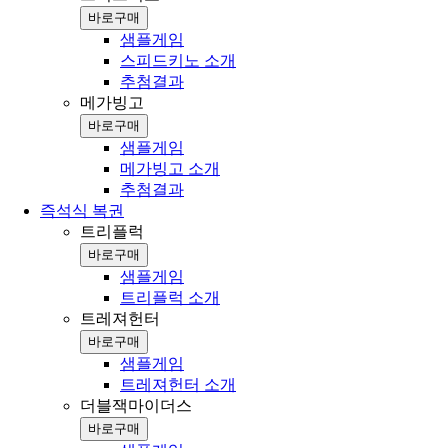
바로구매
샘플게임
스피드키노 소개
추첨결과
메가빙고
바로구매
샘플게임
메가빙고 소개
추첨결과
즉석식 복권
트리플럭
바로구매
샘플게임
트리플럭 소개
트레져헌터
바로구매
샘플게임
트레져헌터 소개
더블잭마이더스
바로구매