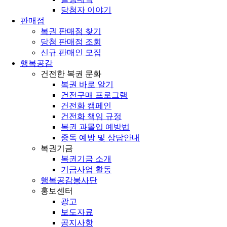
당첨자 이야기
판매점
복권 판매점 찾기
당첨 판매점 조회
신규 판매인 모집
행복공감
건전한 복권 문화
복권 바로 알기
건전구매 프로그램
건전화 캠페인
건전화 책임 규정
복권 과몰입 예방법
중독 예방 및 상담안내
복권기금
복권기금 소개
기금사업 활동
행복공감봉사단
홍보센터
광고
보도자료
공지사항