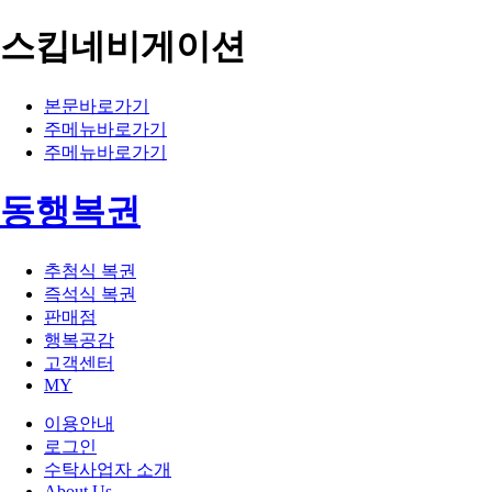
스킵네비게이션
본문바로가기
주메뉴바로가기
주메뉴바로가기
동행복권
추첨식 복권
즉석식 복권
판매점
행복공감
고객센터
MY
이용안내
로그인
수탁사업자 소개
About Us