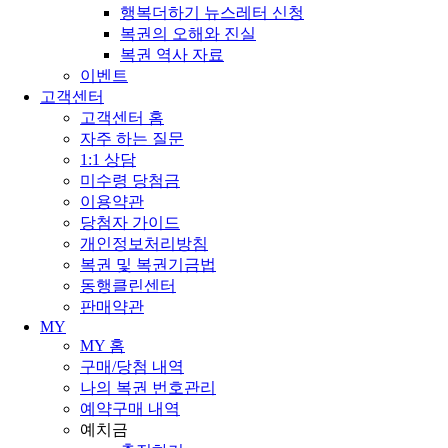
행복더하기 뉴스레터 신청
복권의 오해와 진실
복권 역사 자료
이벤트
고객센터
고객센터 홈
자주 하는 질문
1:1 상담
미수령 당첨금
이용약관
당첨자 가이드
개인정보처리방침
복권 및 복권기금법
동행클린센터
판매약관
MY
MY 홈
구매/당첨 내역
나의 복권 번호관리
예약구매 내역
예치금