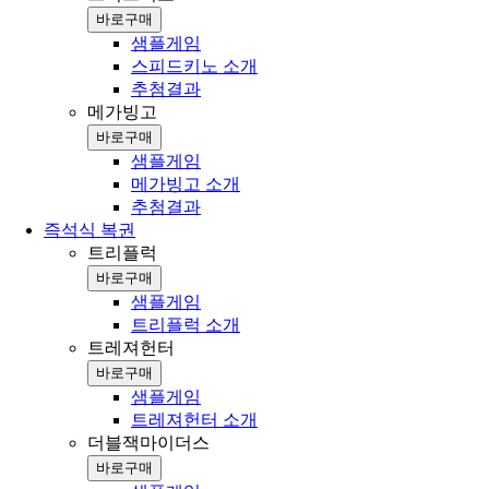
바로구매
샘플게임
스피드키노 소개
추첨결과
메가빙고
바로구매
샘플게임
메가빙고 소개
추첨결과
즉석식 복권
트리플럭
바로구매
샘플게임
트리플럭 소개
트레져헌터
바로구매
샘플게임
트레져헌터 소개
더블잭마이더스
바로구매