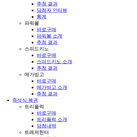
추첨 결과
당첨자 인터뷰
통계
파워볼
바로구매
파워볼 소개
추첨 결과
스피드키노
바로구매
스피드키노 소개
추첨 결과
메가빙고
바로구매
메가빙고 소개
추첨 결과
즉석식 복권
트리플럭
바로구매
트리플럭 소개
당첨내역
트레져헌터