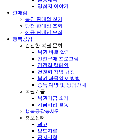
당첨자 이야기
판매점
복권 판매점 찾기
당첨 판매점 조회
신규 판매인 모집
행복공감
건전한 복권 문화
복권 바로 알기
건전구매 프로그램
건전화 캠페인
건전화 책임 규정
복권 과몰입 예방법
중독 예방 및 상담안내
복권기금
복권기금 소개
기금사업 활동
행복공감봉사단
홍보센터
광고
보도자료
공지사항