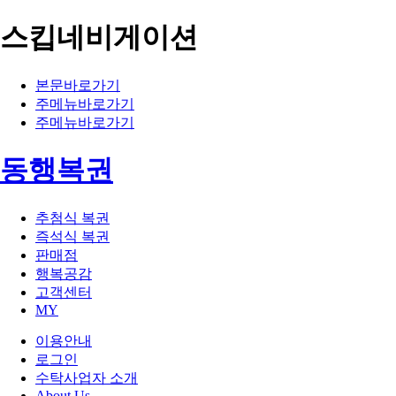
스킵네비게이션
본문바로가기
주메뉴바로가기
주메뉴바로가기
동행복권
추첨식 복권
즉석식 복권
판매점
행복공감
고객센터
MY
이용안내
로그인
수탁사업자 소개
About Us