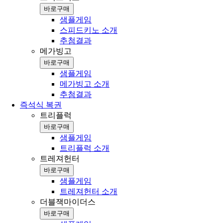
바로구매
샘플게임
스피드키노 소개
추첨결과
메가빙고
바로구매
샘플게임
메가빙고 소개
추첨결과
즉석식 복권
트리플럭
바로구매
샘플게임
트리플럭 소개
트레져헌터
바로구매
샘플게임
트레져헌터 소개
더블잭마이더스
바로구매