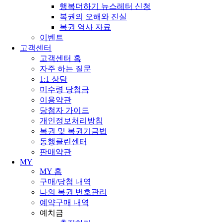
행복더하기 뉴스레터 신청
복권의 오해와 진실
복권 역사 자료
이벤트
고객센터
고객센터 홈
자주 하는 질문
1:1 상담
미수령 당첨금
이용약관
당첨자 가이드
개인정보처리방침
복권 및 복권기금법
동행클린센터
판매약관
MY
MY 홈
구매/당첨 내역
나의 복권 번호관리
예약구매 내역
예치금