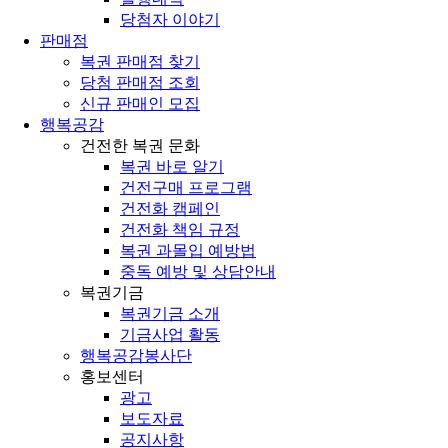
당첨자 이야기
판매점
복권 판매점 찾기
당첨 판매점 조회
신규 판매인 모집
행복공감
건전한 복권 문화
복권 바로 알기
건전구매 프로그램
건전화 캠페인
건전화 책임 규정
복권 과몰입 예방법
중독 예방 및 상담안내
복권기금
복권기금 소개
기금사업 활동
행복공감봉사단
홍보센터
광고
보도자료
공지사항