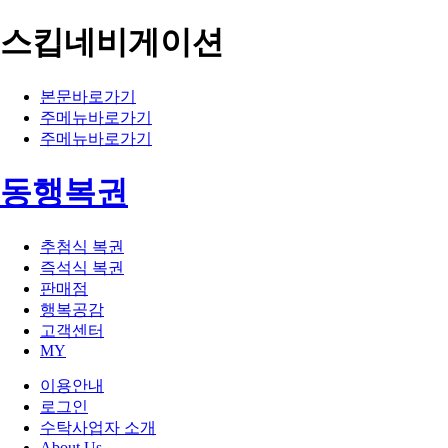
스킵네비게이션
본문바로가기
주메뉴바로가기
주메뉴바로가기
동행복권
추첨식 복권
즉석식 복권
판매점
행복공감
고객센터
MY
이용안내
로그인
수탁사업자 소개
About Us