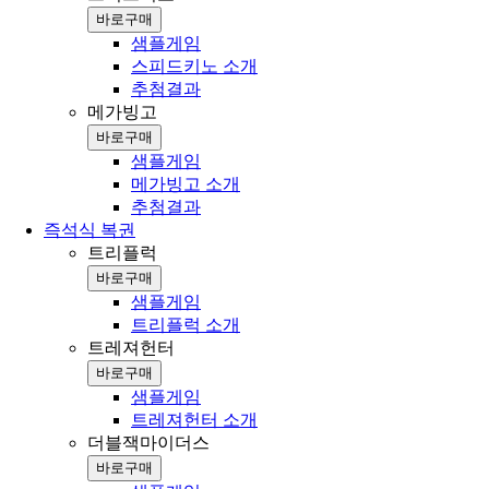
바로구매
샘플게임
스피드키노 소개
추첨결과
메가빙고
바로구매
샘플게임
메가빙고 소개
추첨결과
즉석식 복권
트리플럭
바로구매
샘플게임
트리플럭 소개
트레져헌터
바로구매
샘플게임
트레져헌터 소개
더블잭마이더스
바로구매