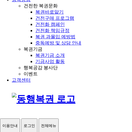
건전한 복권문화
복권바로알기
건전구매 프로그램
건전화 캠페인
건전화 책임규정
복권 과몰입 예방법
중독예방 및 상담 안내
복권기금
복권기금 소개
기금사업 활동
행복공감 봉사단
이벤트
고객센터
이용안내
로그인
전체메뉴