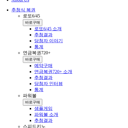
추첨식 복권
로또6/45
바로구매
로또6/45 소개
추첨결과
당첨자 이야기
통계
연금복권720+
바로구매
예약구매
연금복권720+ 소개
추첨결과
당첨자 인터뷰
통계
파워볼
바로구매
샘플게임
파워볼 소개
추첨결과
스피드키노