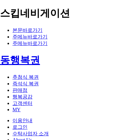
스킵네비게이션
본문바로가기
주메뉴바로가기
주메뉴바로가기
동행복권
추첨식 복권
즉석식 복권
판매점
행복공감
고객센터
MY
이용안내
로그인
수탁사업자 소개
About Us