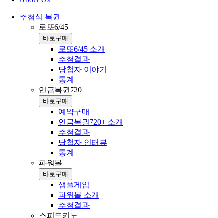
추첨식 복권
로또6/45
바로구매
로또6/45 소개
추첨결과
당첨자 이야기
통계
연금복권720+
바로구매
예약구매
연금복권720+ 소개
추첨결과
당첨자 인터뷰
통계
파워볼
바로구매
샘플게임
파워볼 소개
추첨결과
스피드키노