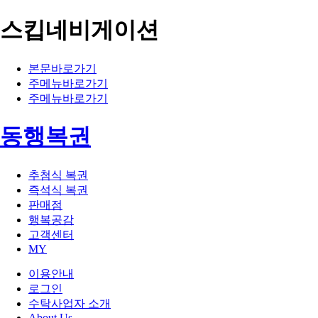
스킵네비게이션
본문바로가기
주메뉴바로가기
주메뉴바로가기
동행복권
추첨식 복권
즉석식 복권
판매점
행복공감
고객센터
MY
이용안내
로그인
수탁사업자 소개
About Us