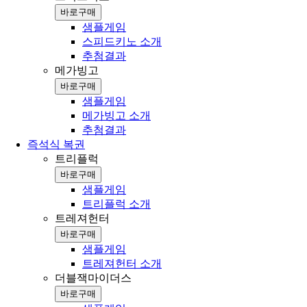
바로구매
샘플게임
스피드키노 소개
추첨결과
메가빙고
바로구매
샘플게임
메가빙고 소개
추첨결과
즉석식 복권
트리플럭
바로구매
샘플게임
트리플럭 소개
트레져헌터
바로구매
샘플게임
트레져헌터 소개
더블잭마이더스
바로구매