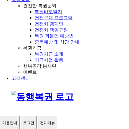
건전한 복권문화
복권바로알기
건전구매 프로그램
건전화 캠페인
건전화 책임규정
복권 과몰입 예방법
중독예방 및 상담 안내
복권기금
복권기금 소개
기금사업 활동
행복공감 봉사단
이벤트
고객센터
이용안내
로그인
전체메뉴