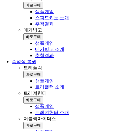
바로구매
샘플게임
스피드키노 소개
추첨결과
메가빙고
바로구매
샘플게임
메가빙고 소개
추첨결과
즉석식 복권
트리플럭
바로구매
샘플게임
트리플럭 소개
트레져헌터
바로구매
샘플게임
트레져헌터 소개
더블잭마이더스
바로구매