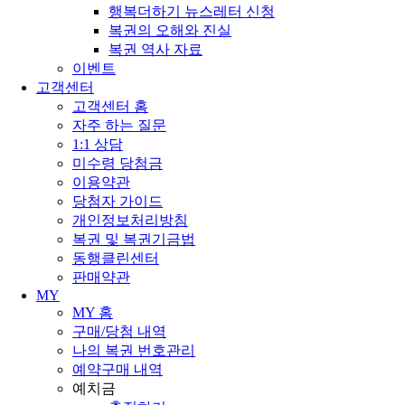
행복더하기 뉴스레터 신청
복권의 오해와 진실
복권 역사 자료
이벤트
고객센터
고객센터 홈
자주 하는 질문
1:1 상담
미수령 당첨금
이용약관
당첨자 가이드
개인정보처리방침
복권 및 복권기금법
동행클린센터
판매약관
MY
MY 홈
구매/당첨 내역
나의 복권 번호관리
예약구매 내역
예치금