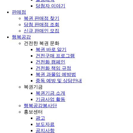
당첨자 이야기
판매점
복권 판매점 찾기
당첨 판매점 조회
신규 판매인 모집
행복공감
건전한 복권 문화
복권 바로 알기
건전구매 프로그램
건전화 캠페인
건전화 책임 규정
복권 과몰입 예방법
중독 예방 및 상담안내
복권기금
복권기금 소개
기금사업 활동
행복공감봉사단
홍보센터
광고
보도자료
공지사항