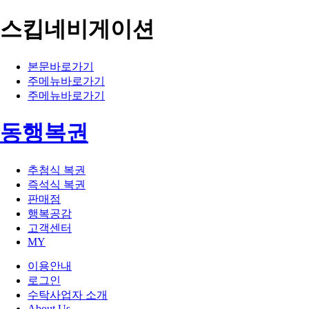
스킵네비게이션
본문바로가기
주메뉴바로가기
주메뉴바로가기
동행복권
추첨식 복권
즉석식 복권
판매점
행복공감
고객센터
MY
이용안내
로그인
수탁사업자 소개
About Us