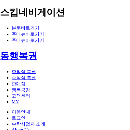
스킵네비게이션
본문바로가기
주메뉴바로가기
주메뉴바로가기
동행복권
추첨식 복권
즉석식 복권
판매점
행복공감
고객센터
MY
이용안내
로그인
수탁사업자 소개
About Us