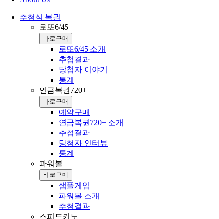
추첨식 복권
로또6/45
바로구매
로또6/45 소개
추첨결과
당첨자 이야기
통계
연금복권720+
바로구매
예약구매
연금복권720+ 소개
추첨결과
당첨자 인터뷰
통계
파워볼
바로구매
샘플게임
파워볼 소개
추첨결과
스피드키노