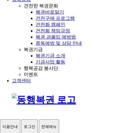
건전한 복권문화
복권바로알기
건전구매 프로그램
건전화 캠페인
건전화 책임규정
복권 과몰입 예방법
중독예방 및 상담 안내
복권기금
복권기금 소개
기금사업 활동
행복공감 봉사단
이벤트
고객센터
이용안내
로그인
전체메뉴