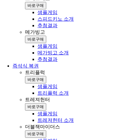
바로구매
샘플게임
스피드키노 소개
추첨결과
메가빙고
바로구매
샘플게임
메가빙고 소개
추첨결과
즉석식 복권
트리플럭
바로구매
샘플게임
트리플럭 소개
트레져헌터
바로구매
샘플게임
트레져헌터 소개
더블잭마이더스
바로구매