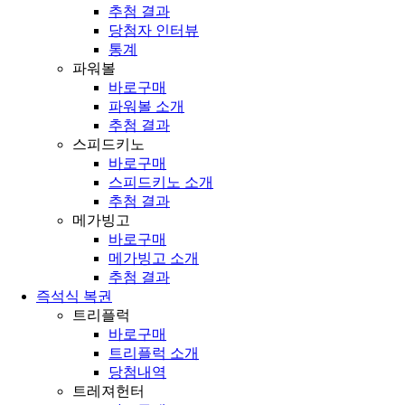
추첨 결과
당첨자 인터뷰
통계
파워볼
바로구매
파워볼 소개
추첨 결과
스피드키노
바로구매
스피드키노 소개
추첨 결과
메가빙고
바로구매
메가빙고 소개
추첨 결과
즉석식 복권
트리플럭
바로구매
트리플럭 소개
당첨내역
트레져헌터