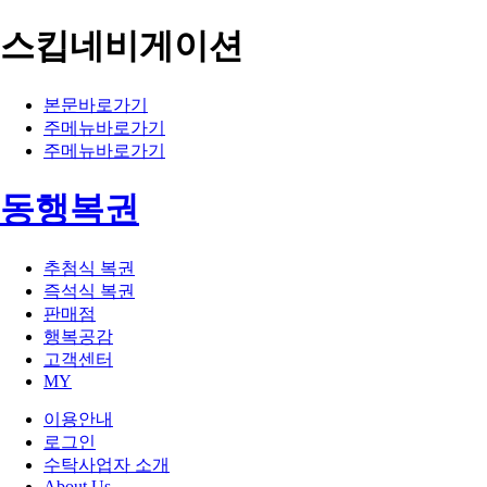
스킵네비게이션
본문바로가기
주메뉴바로가기
주메뉴바로가기
동행복권
추첨식 복권
즉석식 복권
판매점
행복공감
고객센터
MY
이용안내
로그인
수탁사업자 소개
About Us