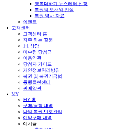
행복더하기 뉴스레터 신청
복권의 오해와 진실
복권 역사 자료
이벤트
고객센터
고객센터 홈
자주 하는 질문
1:1 상담
미수령 당첨금
이용약관
당첨자 가이드
개인정보처리방침
복권 및 복권기금법
동행클린센터
판매약관
MY
MY 홈
구매/당첨 내역
나의 복권 번호관리
예약구매 내역
예치금