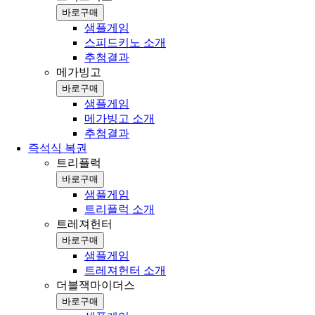
바로구매
샘플게임
스피드키노 소개
추첨결과
메가빙고
바로구매
샘플게임
메가빙고 소개
추첨결과
즉석식 복권
트리플럭
바로구매
샘플게임
트리플럭 소개
트레져헌터
바로구매
샘플게임
트레져헌터 소개
더블잭마이더스
바로구매