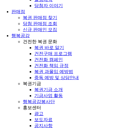
당첨자 이야기
판매점
복권 판매점 찾기
당첨 판매점 조회
신규 판매인 모집
행복공감
건전한 복권 문화
복권 바로 알기
건전구매 프로그램
건전화 캠페인
건전화 책임 규정
복권 과몰입 예방법
중독 예방 및 상담안내
복권기금
복권기금 소개
기금사업 활동
행복공감봉사단
홍보센터
광고
보도자료
공지사항