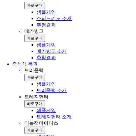
바로구매
샘플게임
스피드키노 소개
추첨결과
메가빙고
바로구매
샘플게임
메가빙고 소개
추첨결과
즉석식 복권
트리플럭
바로구매
샘플게임
트리플럭 소개
트레져헌터
바로구매
샘플게임
트레져헌터 소개
더블잭마이더스
바로구매