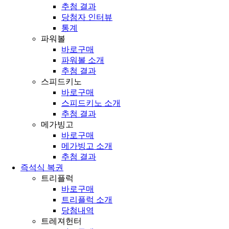
추첨 결과
당첨자 인터뷰
통계
파워볼
바로구매
파워볼 소개
추첨 결과
스피드키노
바로구매
스피드키노 소개
추첨 결과
메가빙고
바로구매
메가빙고 소개
추첨 결과
즉석식 복권
트리플럭
바로구매
트리플럭 소개
당첨내역
트레져헌터