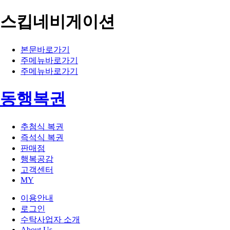
스킵네비게이션
본문바로가기
주메뉴바로가기
주메뉴바로가기
동행복권
추첨식 복권
즉석식 복권
판매점
행복공감
고객센터
MY
이용안내
로그인
수탁사업자 소개
About Us