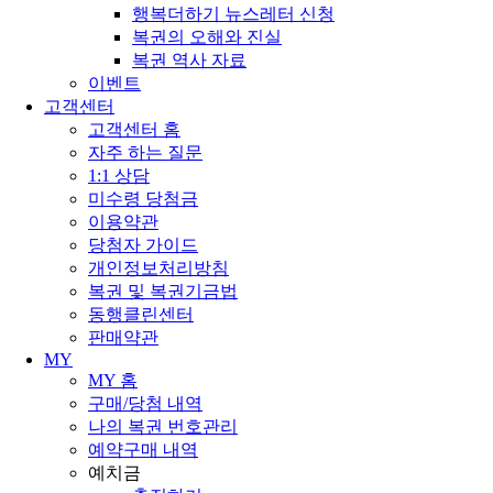
행복더하기 뉴스레터 신청
복권의 오해와 진실
복권 역사 자료
이벤트
고객센터
고객센터 홈
자주 하는 질문
1:1 상담
미수령 당첨금
이용약관
당첨자 가이드
개인정보처리방침
복권 및 복권기금법
동행클린센터
판매약관
MY
MY 홈
구매/당첨 내역
나의 복권 번호관리
예약구매 내역
예치금