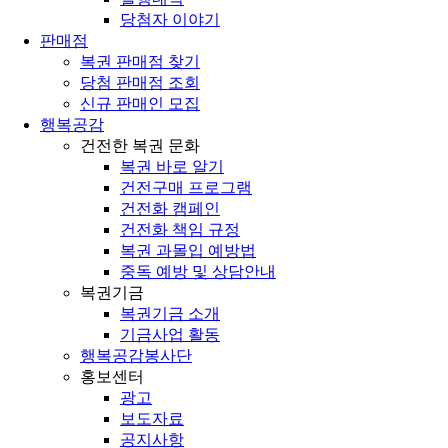
당첨자 이야기
판매점
복권 판매점 찾기
당첨 판매점 조회
신규 판매인 모집
행복공감
건전한 복권 문화
복권 바로 알기
건전구매 프로그램
건전화 캠페인
건전화 책임 규정
복권 과몰입 예방법
중독 예방 및 상담안내
복권기금
복권기금 소개
기금사업 활동
행복공감봉사단
홍보센터
광고
보도자료
공지사항