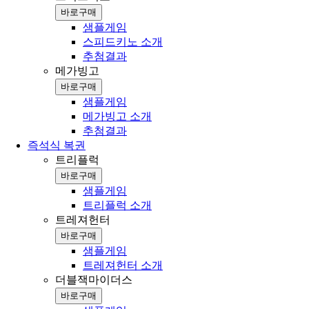
바로구매
샘플게임
스피드키노 소개
추첨결과
메가빙고
바로구매
샘플게임
메가빙고 소개
추첨결과
즉석식 복권
트리플럭
바로구매
샘플게임
트리플럭 소개
트레져헌터
바로구매
샘플게임
트레져헌터 소개
더블잭마이더스
바로구매