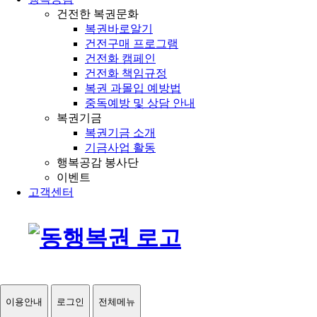
건전한 복권문화
복권바로알기
건전구매 프로그램
건전화 캠페인
건전화 책임규정
복권 과몰입 예방법
중독예방 및 상담 안내
복권기금
복권기금 소개
기금사업 활동
행복공감 봉사단
이벤트
고객센터
이용안내
로그인
전체메뉴