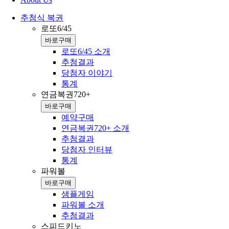
추첨식 복권
로또6/45
바로구매
로또6/45 소개
추첨결과
당첨자 이야기
통계
연금복권720+
바로구매
예약구매
연금복권720+ 소개
추첨결과
당첨자 인터뷰
통계
파워볼
바로구매
샘플게임
파워볼 소개
추첨결과
스피드키노