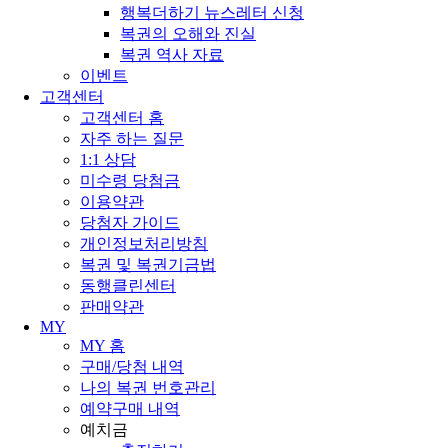
행복더하기 뉴스레터 신청
복권의 오해와 진실
복권 역사 자료
이벤트
고객센터
고객센터 홈
자주 하는 질문
1:1 상담
미수령 당첨금
이용약관
당첨자 가이드
개인정보처리방침
복권 및 복권기금법
동행클린센터
판매약관
MY
MY 홈
구매/당첨 내역
나의 복권 번호관리
예약구매 내역
예치금