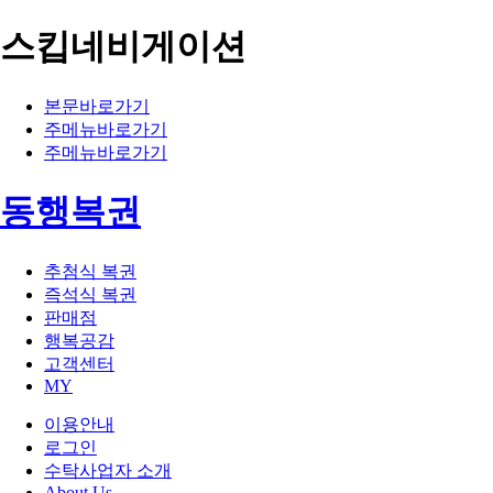
스킵네비게이션
본문바로가기
주메뉴바로가기
주메뉴바로가기
동행복권
추첨식 복권
즉석식 복권
판매점
행복공감
고객센터
MY
이용안내
로그인
수탁사업자 소개
About Us