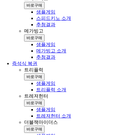
바로구매
샘플게임
스피드키노 소개
추첨결과
메가빙고
바로구매
샘플게임
메가빙고 소개
추첨결과
즉석식 복권
트리플럭
바로구매
샘플게임
트리플럭 소개
트레져헌터
바로구매
샘플게임
트레져헌터 소개
더블잭마이더스
바로구매