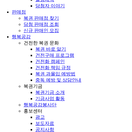
당첨자 이야기
판매점
복권 판매점 찾기
당첨 판매점 조회
신규 판매인 모집
행복공감
건전한 복권 문화
복권 바로 알기
건전구매 프로그램
건전화 캠페인
건전화 책임 규정
복권 과몰입 예방법
중독 예방 및 상담안내
복권기금
복권기금 소개
기금사업 활동
행복공감봉사단
홍보센터
광고
보도자료
공지사항