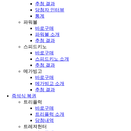
추첨 결과
당첨자 인터뷰
통계
파워볼
바로구매
파워볼 소개
추첨 결과
스피드키노
바로구매
스피드키노 소개
추첨 결과
메가빙고
바로구매
메가빙고 소개
추첨 결과
즉석식 복권
트리플럭
바로구매
트리플럭 소개
당첨내역
트레져헌터