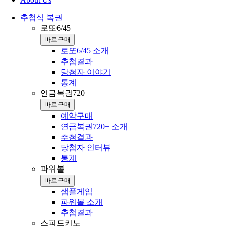
추첨식 복권
로또6/45
바로구매
로또6/45 소개
추첨결과
당첨자 이야기
통계
연금복권720+
바로구매
예약구매
연금복권720+ 소개
추첨결과
당첨자 인터뷰
통계
파워볼
바로구매
샘플게임
파워볼 소개
추첨결과
스피드키노