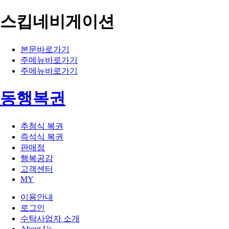
스킵네비게이션
본문바로가기
주메뉴바로가기
주메뉴바로가기
동행복권
추첨식 복권
즉석식 복권
판매점
행복공감
고객센터
MY
이용안내
로그인
수탁사업자 소개
About Us