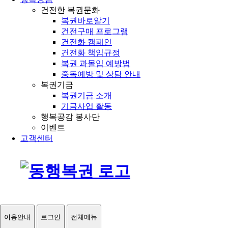
건전한 복권문화
복권바로알기
건전구매 프로그램
건전화 캠페인
건전화 책임규정
복권 과몰입 예방법
중독예방 및 상담 안내
복권기금
복권기금 소개
기금사업 활동
행복공감 봉사단
이벤트
고객센터
이용안내
로그인
전체메뉴