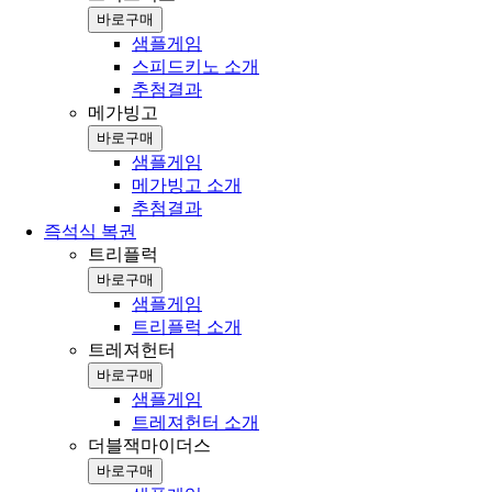
바로구매
샘플게임
스피드키노 소개
추첨결과
메가빙고
바로구매
샘플게임
메가빙고 소개
추첨결과
즉석식 복권
트리플럭
바로구매
샘플게임
트리플럭 소개
트레져헌터
바로구매
샘플게임
트레져헌터 소개
더블잭마이더스
바로구매