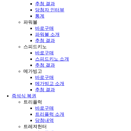
추첨 결과
당첨자 인터뷰
통계
파워볼
바로구매
파워볼 소개
추첨 결과
스피드키노
바로구매
스피드키노 소개
추첨 결과
메가빙고
바로구매
메가빙고 소개
추첨 결과
즉석식 복권
트리플럭
바로구매
트리플럭 소개
당첨내역
트레져헌터