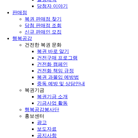
당첨자 이야기
판매점
복권 판매점 찾기
당첨 판매점 조회
신규 판매인 모집
행복공감
건전한 복권 문화
복권 바로 알기
건전구매 프로그램
건전화 캠페인
건전화 책임 규정
복권 과몰입 예방법
중독 예방 및 상담안내
복권기금
복권기금 소개
기금사업 활동
행복공감봉사단
홍보센터
광고
보도자료
공지사항