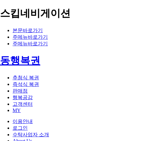
스킵네비게이션
본문바로가기
주메뉴바로가기
주메뉴바로가기
동행복권
추첨식 복권
즉석식 복권
판매점
행복공감
고객센터
MY
이용안내
로그인
수탁사업자 소개
About Us