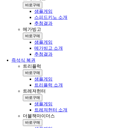
바로구매
샘플게임
스피드키노 소개
추첨결과
메가빙고
바로구매
샘플게임
메가빙고 소개
추첨결과
즉석식 복권
트리플럭
바로구매
샘플게임
트리플럭 소개
트레져헌터
바로구매
샘플게임
트레져헌터 소개
더블잭마이더스
바로구매