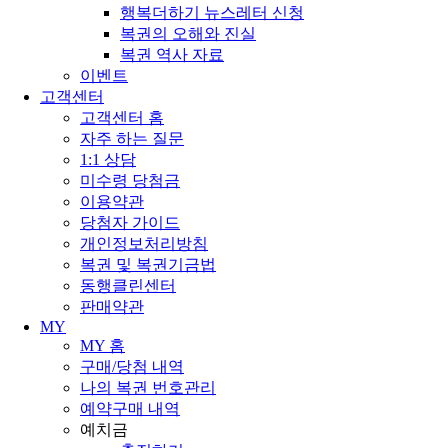
행복더하기 뉴스레터 신청
복권의 오해와 진실
복권 역사 자료
이벤트
고객센터
고객센터 홈
자주 하는 질문
1:1 상담
미수령 당첨금
이용약관
당첨자 가이드
개인정보처리방침
복권 및 복권기금법
동행클린센터
판매약관
MY
MY 홈
구매/당첨 내역
나의 복권 번호관리
예약구매 내역
예치금