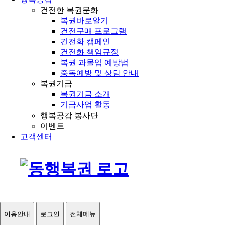
건전한 복권문화
복권바로알기
건전구매 프로그램
건전화 캠페인
건전화 책임규정
복권 과몰입 예방법
중독예방 및 상담 안내
복권기금
복권기금 소개
기금사업 활동
행복공감 봉사단
이벤트
고객센터
이용안내
로그인
전체메뉴