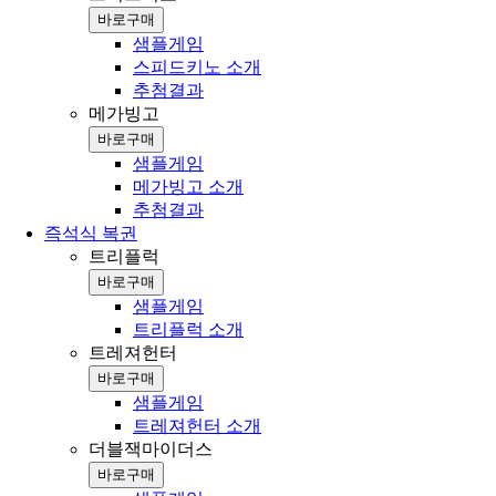
바로구매
샘플게임
스피드키노 소개
추첨결과
메가빙고
바로구매
샘플게임
메가빙고 소개
추첨결과
즉석식 복권
트리플럭
바로구매
샘플게임
트리플럭 소개
트레져헌터
바로구매
샘플게임
트레져헌터 소개
더블잭마이더스
바로구매