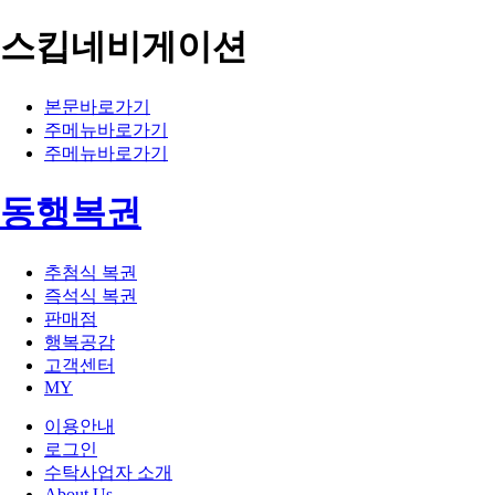
스킵네비게이션
본문바로가기
주메뉴바로가기
주메뉴바로가기
동행복권
추첨식 복권
즉석식 복권
판매점
행복공감
고객센터
MY
이용안내
로그인
수탁사업자 소개
About Us