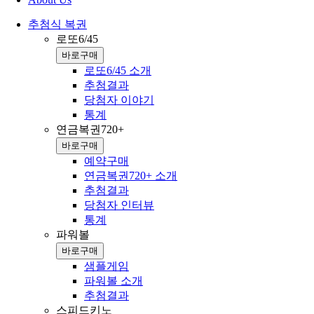
추첨식 복권
로또6/45
바로구매
로또6/45 소개
추첨결과
당첨자 이야기
통계
연금복권720+
바로구매
예약구매
연금복권720+ 소개
추첨결과
당첨자 인터뷰
통계
파워볼
바로구매
샘플게임
파워볼 소개
추첨결과
스피드키노