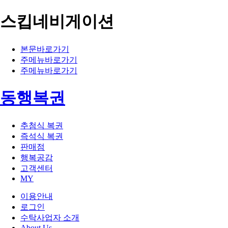
스킵네비게이션
본문바로가기
주메뉴바로가기
주메뉴바로가기
동행복권
추첨식 복권
즉석식 복권
판매점
행복공감
고객센터
MY
이용안내
로그인
수탁사업자 소개
About Us