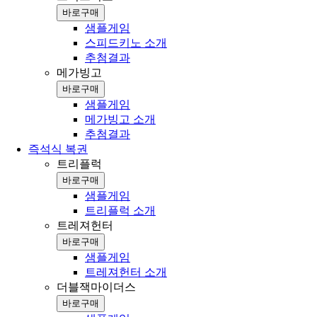
바로구매
샘플게임
스피드키노 소개
추첨결과
메가빙고
바로구매
샘플게임
메가빙고 소개
추첨결과
즉석식 복권
트리플럭
바로구매
샘플게임
트리플럭 소개
트레져헌터
바로구매
샘플게임
트레져헌터 소개
더블잭마이더스
바로구매