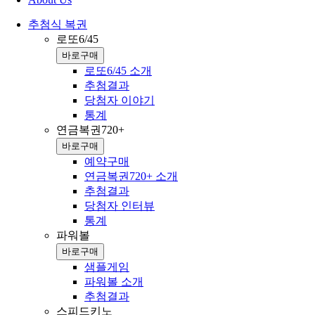
추첨식 복권
로또6/45
바로구매
로또6/45 소개
추첨결과
당첨자 이야기
통계
연금복권720+
바로구매
예약구매
연금복권720+ 소개
추첨결과
당첨자 인터뷰
통계
파워볼
바로구매
샘플게임
파워볼 소개
추첨결과
스피드키노