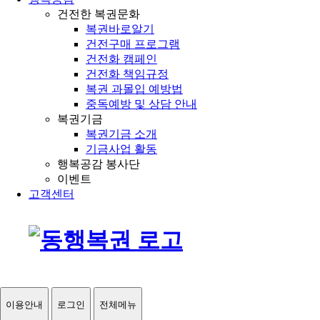
건전한 복권문화
복권바로알기
건전구매 프로그램
건전화 캠페인
건전화 책임규정
복권 과몰입 예방법
중독예방 및 상담 안내
복권기금
복권기금 소개
기금사업 활동
행복공감 봉사단
이벤트
고객센터
이용안내
로그인
전체메뉴