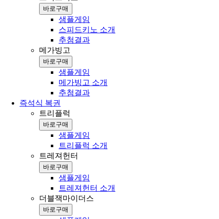
바로구매
샘플게임
스피드키노 소개
추첨결과
메가빙고
바로구매
샘플게임
메가빙고 소개
추첨결과
즉석식 복권
트리플럭
바로구매
샘플게임
트리플럭 소개
트레져헌터
바로구매
샘플게임
트레져헌터 소개
더블잭마이더스
바로구매