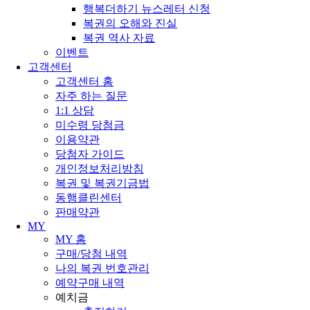
행복더하기 뉴스레터 신청
복권의 오해와 진실
복권 역사 자료
이벤트
고객센터
고객센터 홈
자주 하는 질문
1:1 상담
미수령 당첨금
이용약관
당첨자 가이드
개인정보처리방침
복권 및 복권기금법
동행클린센터
판매약관
MY
MY 홈
구매/당첨 내역
나의 복권 번호관리
예약구매 내역
예치금