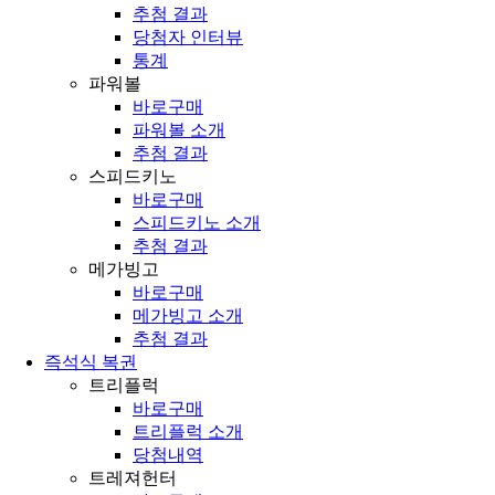
추첨 결과
당첨자 인터뷰
통계
파워볼
바로구매
파워볼 소개
추첨 결과
스피드키노
바로구매
스피드키노 소개
추첨 결과
메가빙고
바로구매
메가빙고 소개
추첨 결과
즉석식 복권
트리플럭
바로구매
트리플럭 소개
당첨내역
트레져헌터