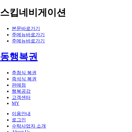
스킵네비게이션
본문바로가기
주메뉴바로가기
주메뉴바로가기
동행복권
추첨식 복권
즉석식 복권
판매점
행복공감
고객센터
MY
이용안내
로그인
수탁사업자 소개
About Us