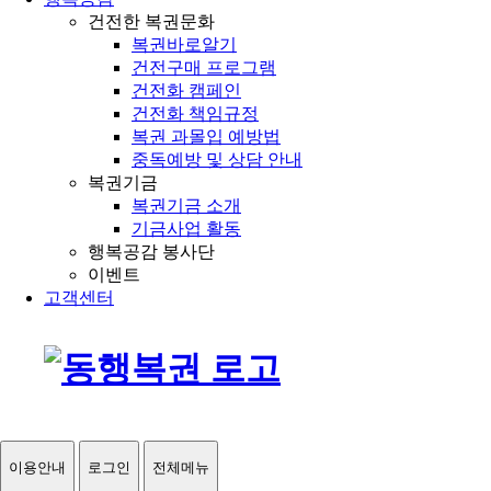
건전한 복권문화
복권바로알기
건전구매 프로그램
건전화 캠페인
건전화 책임규정
복권 과몰입 예방법
중독예방 및 상담 안내
복권기금
복권기금 소개
기금사업 활동
행복공감 봉사단
이벤트
고객센터
이용안내
로그인
전체메뉴