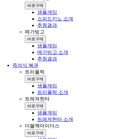
바로구매
샘플게임
스피드키노 소개
추첨결과
메가빙고
바로구매
샘플게임
메가빙고 소개
추첨결과
즉석식 복권
트리플럭
바로구매
샘플게임
트리플럭 소개
트레져헌터
바로구매
샘플게임
트레져헌터 소개
더블잭마이더스
바로구매