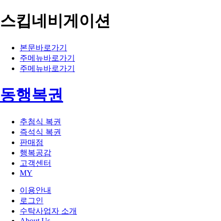
스킵네비게이션
본문바로가기
주메뉴바로가기
주메뉴바로가기
동행복권
추첨식 복권
즉석식 복권
판매점
행복공감
고객센터
MY
이용안내
로그인
수탁사업자 소개
About Us