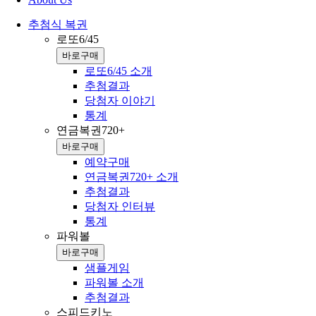
추첨식 복권
로또6/45
바로구매
로또6/45 소개
추첨결과
당첨자 이야기
통계
연금복권720+
바로구매
예약구매
연금복권720+ 소개
추첨결과
당첨자 인터뷰
통계
파워볼
바로구매
샘플게임
파워볼 소개
추첨결과
스피드키노