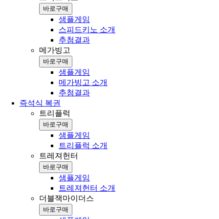
바로구매
샘플게임
스피드키노 소개
추첨결과
메가빙고
바로구매
샘플게임
메가빙고 소개
추첨결과
즉석식 복권
트리플럭
바로구매
샘플게임
트리플럭 소개
트레져헌터
바로구매
샘플게임
트레져헌터 소개
더블잭마이더스
바로구매