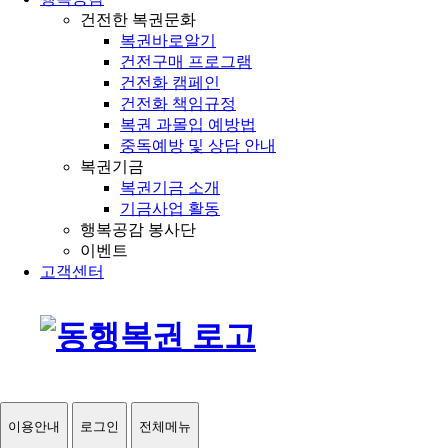
건전한 복권문화
복권바로알기
건전구매 프로그램
건전화 캠페인
건전화 책임규정
복권 과몰입 예방법
중독예방 및 상담 안내
복권기금
복권기금 소개
기금사업 활동
행복공감 봉사단
이벤트
고객센터
이용안내
로그인
전체메뉴