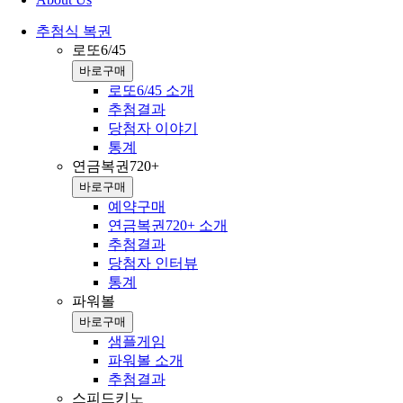
추첨식 복권
로또6/45
바로구매
로또6/45 소개
추첨결과
당첨자 이야기
통계
연금복권720+
바로구매
예약구매
연금복권720+ 소개
추첨결과
당첨자 인터뷰
통계
파워볼
바로구매
샘플게임
파워볼 소개
추첨결과
스피드키노