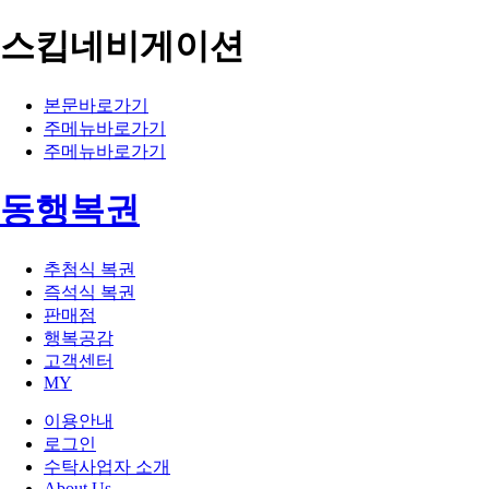
스킵네비게이션
본문바로가기
주메뉴바로가기
주메뉴바로가기
동행복권
추첨식 복권
즉석식 복권
판매점
행복공감
고객센터
MY
이용안내
로그인
수탁사업자 소개
About Us