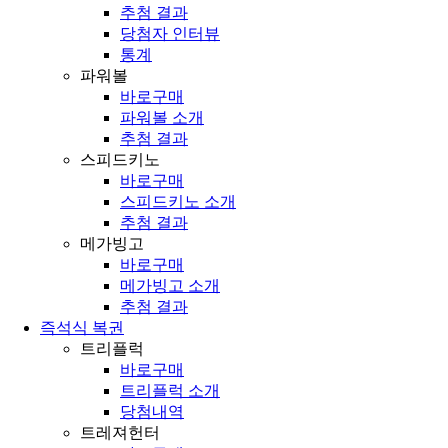
추첨 결과
당첨자 인터뷰
통계
파워볼
바로구매
파워볼 소개
추첨 결과
스피드키노
바로구매
스피드키노 소개
추첨 결과
메가빙고
바로구매
메가빙고 소개
추첨 결과
즉석식 복권
트리플럭
바로구매
트리플럭 소개
당첨내역
트레져헌터