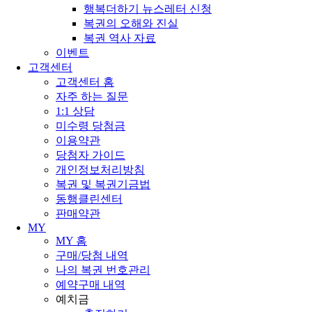
행복더하기 뉴스레터 신청
복권의 오해와 진실
복권 역사 자료
이벤트
고객센터
고객센터 홈
자주 하는 질문
1:1 상담
미수령 당첨금
이용약관
당첨자 가이드
개인정보처리방침
복권 및 복권기금법
동행클린센터
판매약관
MY
MY 홈
구매/당첨 내역
나의 복권 번호관리
예약구매 내역
예치금