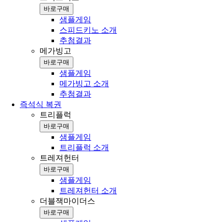
바로구매
샘플게임
스피드키노 소개
추첨결과
메가빙고
바로구매
샘플게임
메가빙고 소개
추첨결과
즉석식 복권
트리플럭
바로구매
샘플게임
트리플럭 소개
트레져헌터
바로구매
샘플게임
트레져헌터 소개
더블잭마이더스
바로구매