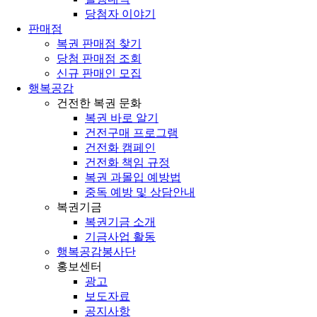
당첨자 이야기
판매점
복권 판매점 찾기
당첨 판매점 조회
신규 판매인 모집
행복공감
건전한 복권 문화
복권 바로 알기
건전구매 프로그램
건전화 캠페인
건전화 책임 규정
복권 과몰입 예방법
중독 예방 및 상담안내
복권기금
복권기금 소개
기금사업 활동
행복공감봉사단
홍보센터
광고
보도자료
공지사항