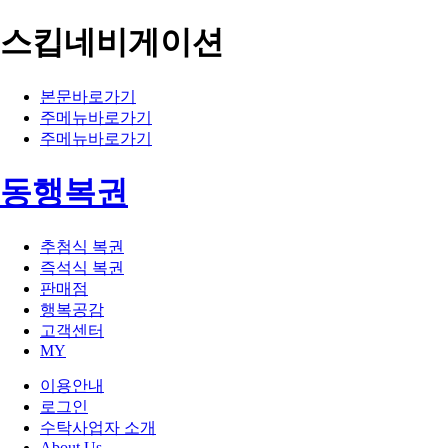
스킵네비게이션
본문바로가기
주메뉴바로가기
주메뉴바로가기
동행복권
추첨식 복권
즉석식 복권
판매점
행복공감
고객센터
MY
이용안내
로그인
수탁사업자 소개
About Us