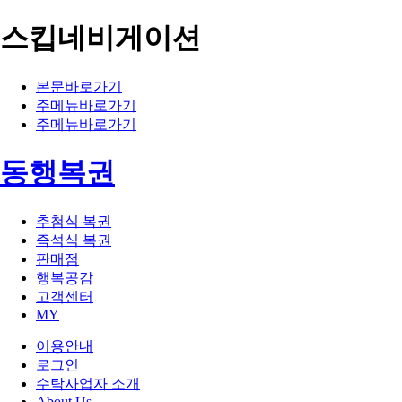
스킵네비게이션
본문바로가기
주메뉴바로가기
주메뉴바로가기
동행복권
추첨식 복권
즉석식 복권
판매점
행복공감
고객센터
MY
이용안내
로그인
수탁사업자 소개
About Us