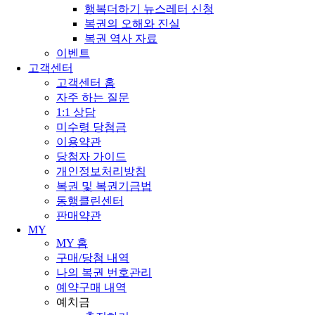
행복더하기 뉴스레터 신청
복권의 오해와 진실
복권 역사 자료
이벤트
고객센터
고객센터 홈
자주 하는 질문
1:1 상담
미수령 당첨금
이용약관
당첨자 가이드
개인정보처리방침
복권 및 복권기금법
동행클린센터
판매약관
MY
MY 홈
구매/당첨 내역
나의 복권 번호관리
예약구매 내역
예치금