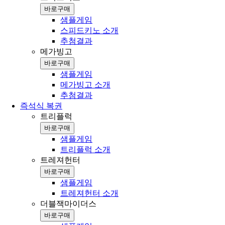
바로구매
샘플게임
스피드키노 소개
추첨결과
메가빙고
바로구매
샘플게임
메가빙고 소개
추첨결과
즉석식 복권
트리플럭
바로구매
샘플게임
트리플럭 소개
트레져헌터
바로구매
샘플게임
트레져헌터 소개
더블잭마이더스
바로구매