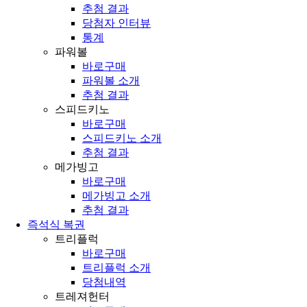
추첨 결과
당첨자 인터뷰
통계
파워볼
바로구매
파워볼 소개
추첨 결과
스피드키노
바로구매
스피드키노 소개
추첨 결과
메가빙고
바로구매
메가빙고 소개
추첨 결과
즉석식 복권
트리플럭
바로구매
트리플럭 소개
당첨내역
트레져헌터