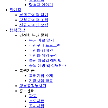
당첨자 이야기
판매점
복권 판매점 찾기
당첨 판매점 조회
신규 판매인 모집
행복공감
건전한 복권 문화
복권 바로 알기
건전구매 프로그램
건전화 캠페인
건전화 책임 규정
복권 과몰입 예방법
중독 예방 및 상담안내
복권기금
복권기금 소개
기금사업 활동
행복공감봉사단
홍보센터
광고
보도자료
공지사항