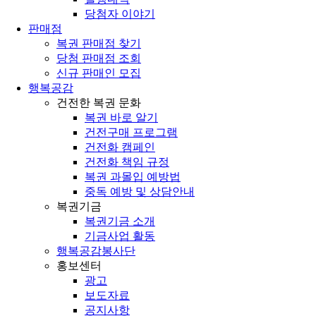
당첨자 이야기
판매점
복권 판매점 찾기
당첨 판매점 조회
신규 판매인 모집
행복공감
건전한 복권 문화
복권 바로 알기
건전구매 프로그램
건전화 캠페인
건전화 책임 규정
복권 과몰입 예방법
중독 예방 및 상담안내
복권기금
복권기금 소개
기금사업 활동
행복공감봉사단
홍보센터
광고
보도자료
공지사항