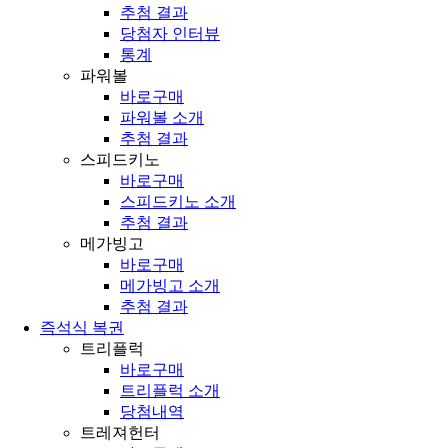
추첨 결과
당첨자 인터뷰
통계
파워볼
바로구매
파워볼 소개
추첨 결과
스피드키노
바로구매
스피드키노 소개
추첨 결과
메가빙고
바로구매
메가빙고 소개
추첨 결과
즉석식 복권
트리플럭
바로구매
트리플럭 소개
당첨내역
트레져헌터