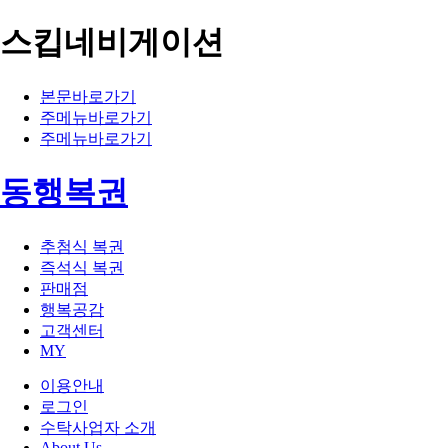
스킵네비게이션
본문바로가기
주메뉴바로가기
주메뉴바로가기
동행복권
추첨식 복권
즉석식 복권
판매점
행복공감
고객센터
MY
이용안내
로그인
수탁사업자 소개
About Us