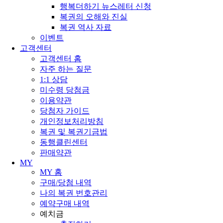
행복더하기 뉴스레터 신청
복권의 오해와 진실
복권 역사 자료
이벤트
고객센터
고객센터 홈
자주 하는 질문
1:1 상담
미수령 당첨금
이용약관
당첨자 가이드
개인정보처리방침
복권 및 복권기금법
동행클린센터
판매약관
MY
MY 홈
구매/당첨 내역
나의 복권 번호관리
예약구매 내역
예치금