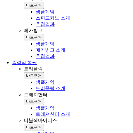
바로구매
샘플게임
스피드키노 소개
추첨결과
메가빙고
바로구매
샘플게임
메가빙고 소개
추첨결과
즉석식 복권
트리플럭
바로구매
샘플게임
트리플럭 소개
트레져헌터
바로구매
샘플게임
트레져헌터 소개
더블잭마이더스
바로구매