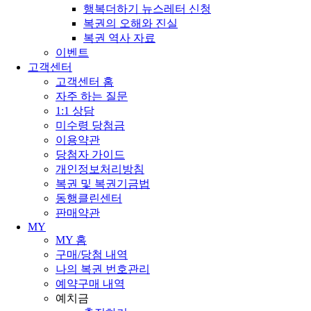
행복더하기 뉴스레터 신청
복권의 오해와 진실
복권 역사 자료
이벤트
고객센터
고객센터 홈
자주 하는 질문
1:1 상담
미수령 당첨금
이용약관
당첨자 가이드
개인정보처리방침
복권 및 복권기금법
동행클린센터
판매약관
MY
MY 홈
구매/당첨 내역
나의 복권 번호관리
예약구매 내역
예치금