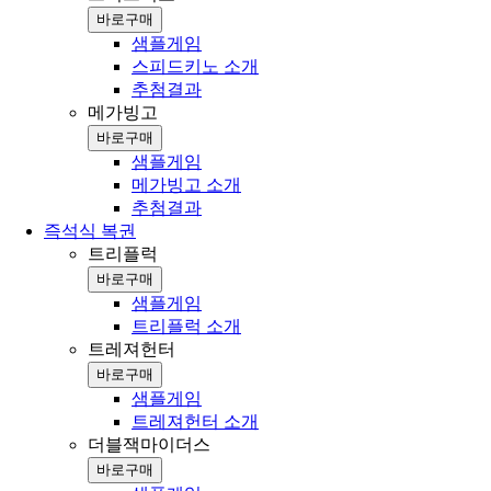
바로구매
샘플게임
스피드키노 소개
추첨결과
메가빙고
바로구매
샘플게임
메가빙고 소개
추첨결과
즉석식 복권
트리플럭
바로구매
샘플게임
트리플럭 소개
트레져헌터
바로구매
샘플게임
트레져헌터 소개
더블잭마이더스
바로구매