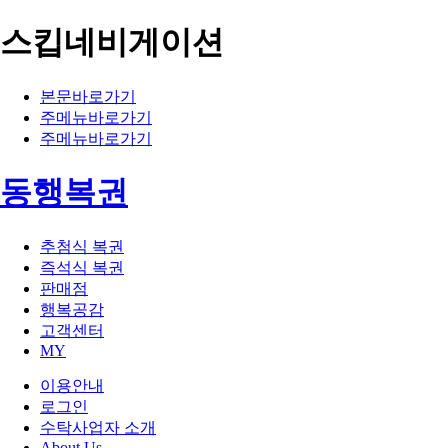
스킵네비게이션
본문바로가기
주메뉴바로가기
주메뉴바로가기
동행복권
추첨식 복권
즉석식 복권
판매점
행복공감
고객센터
MY
이용안내
로그인
수탁사업자 소개
About Us