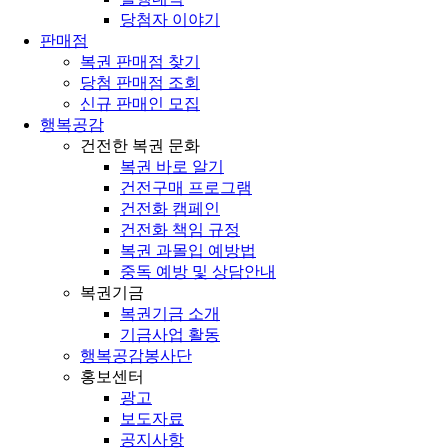
당첨자 이야기
판매점
복권 판매점 찾기
당첨 판매점 조회
신규 판매인 모집
행복공감
건전한 복권 문화
복권 바로 알기
건전구매 프로그램
건전화 캠페인
건전화 책임 규정
복권 과몰입 예방법
중독 예방 및 상담안내
복권기금
복권기금 소개
기금사업 활동
행복공감봉사단
홍보센터
광고
보도자료
공지사항