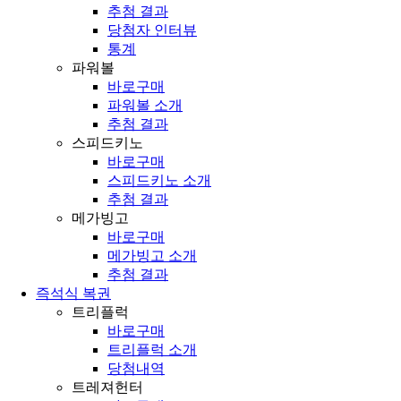
추첨 결과
당첨자 인터뷰
통계
파워볼
바로구매
파워볼 소개
추첨 결과
스피드키노
바로구매
스피드키노 소개
추첨 결과
메가빙고
바로구매
메가빙고 소개
추첨 결과
즉석식 복권
트리플럭
바로구매
트리플럭 소개
당첨내역
트레져헌터