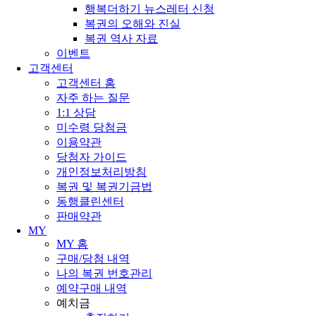
행복더하기 뉴스레터 신청
복권의 오해와 진실
복권 역사 자료
이벤트
고객센터
고객센터 홈
자주 하는 질문
1:1 상담
미수령 당첨금
이용약관
당첨자 가이드
개인정보처리방침
복권 및 복권기금법
동행클린센터
판매약관
MY
MY 홈
구매/당첨 내역
나의 복권 번호관리
예약구매 내역
예치금