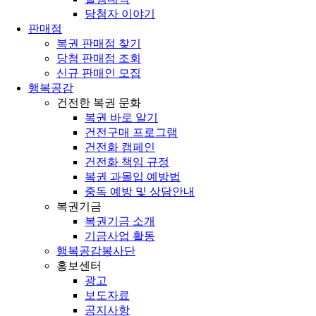
당첨자 이야기
판매점
복권 판매점 찾기
당첨 판매점 조회
신규 판매인 모집
행복공감
건전한 복권 문화
복권 바로 알기
건전구매 프로그램
건전화 캠페인
건전화 책임 규정
복권 과몰입 예방법
중독 예방 및 상담안내
복권기금
복권기금 소개
기금사업 활동
행복공감봉사단
홍보센터
광고
보도자료
공지사항