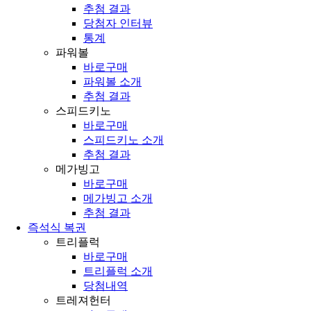
추첨 결과
당첨자 인터뷰
통계
파워볼
바로구매
파워볼 소개
추첨 결과
스피드키노
바로구매
스피드키노 소개
추첨 결과
메가빙고
바로구매
메가빙고 소개
추첨 결과
즉석식 복권
트리플럭
바로구매
트리플럭 소개
당첨내역
트레져헌터