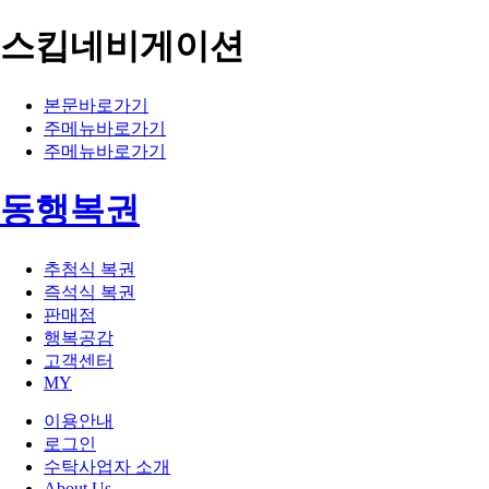
스킵네비게이션
본문바로가기
주메뉴바로가기
주메뉴바로가기
동행복권
추첨식 복권
즉석식 복권
판매점
행복공감
고객센터
MY
이용안내
로그인
수탁사업자 소개
About Us