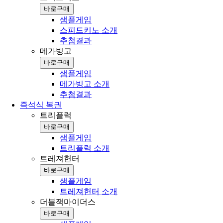
바로구매
샘플게임
스피드키노 소개
추첨결과
메가빙고
바로구매
샘플게임
메가빙고 소개
추첨결과
즉석식 복권
트리플럭
바로구매
샘플게임
트리플럭 소개
트레져헌터
바로구매
샘플게임
트레져헌터 소개
더블잭마이더스
바로구매