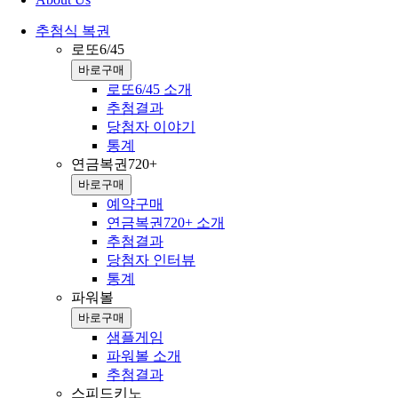
추첨식 복권
로또6/45
바로구매
로또6/45 소개
추첨결과
당첨자 이야기
통계
연금복권720+
바로구매
예약구매
연금복권720+ 소개
추첨결과
당첨자 인터뷰
통계
파워볼
바로구매
샘플게임
파워볼 소개
추첨결과
스피드키노