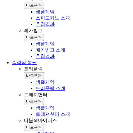
바로구매
샘플게임
스피드키노 소개
추첨결과
메가빙고
바로구매
샘플게임
메가빙고 소개
추첨결과
즉석식 복권
트리플럭
바로구매
샘플게임
트리플럭 소개
트레져헌터
바로구매
샘플게임
트레져헌터 소개
더블잭마이더스
바로구매