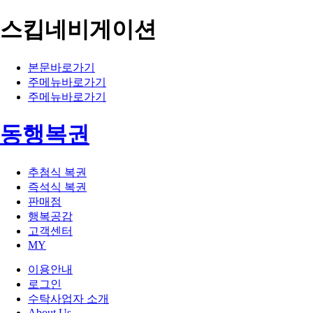
스킵네비게이션
본문바로가기
주메뉴바로가기
주메뉴바로가기
동행복권
추첨식 복권
즉석식 복권
판매점
행복공감
고객센터
MY
이용안내
로그인
수탁사업자 소개
About Us