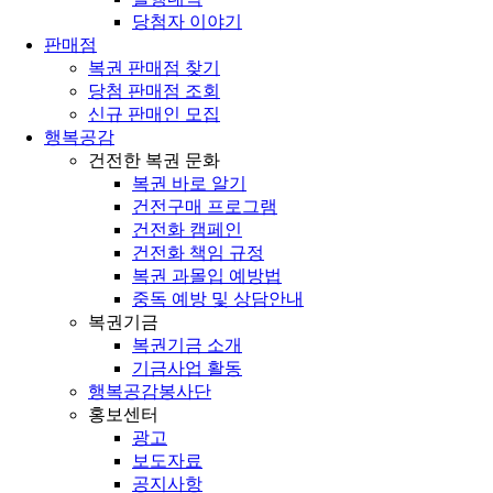
당첨자 이야기
판매점
복권 판매점 찾기
당첨 판매점 조회
신규 판매인 모집
행복공감
건전한 복권 문화
복권 바로 알기
건전구매 프로그램
건전화 캠페인
건전화 책임 규정
복권 과몰입 예방법
중독 예방 및 상담안내
복권기금
복권기금 소개
기금사업 활동
행복공감봉사단
홍보센터
광고
보도자료
공지사항