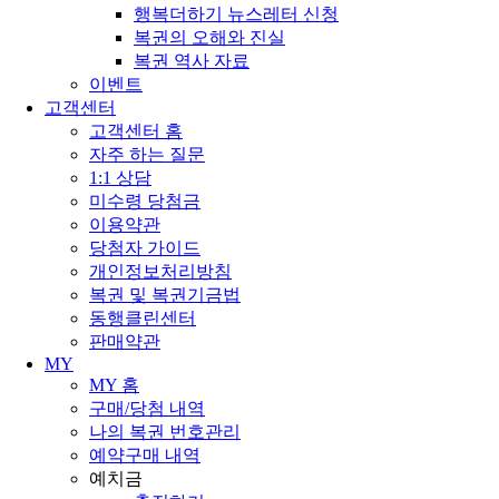
행복더하기 뉴스레터 신청
복권의 오해와 진실
복권 역사 자료
이벤트
고객센터
고객센터 홈
자주 하는 질문
1:1 상담
미수령 당첨금
이용약관
당첨자 가이드
개인정보처리방침
복권 및 복권기금법
동행클린센터
판매약관
MY
MY 홈
구매/당첨 내역
나의 복권 번호관리
예약구매 내역
예치금