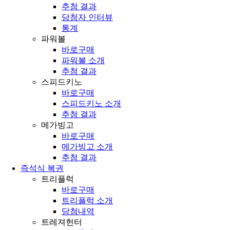
추첨 결과
당첨자 인터뷰
통계
파워볼
바로구매
파워볼 소개
추첨 결과
스피드키노
바로구매
스피드키노 소개
추첨 결과
메가빙고
바로구매
메가빙고 소개
추첨 결과
즉석식 복권
트리플럭
바로구매
트리플럭 소개
당첨내역
트레져헌터