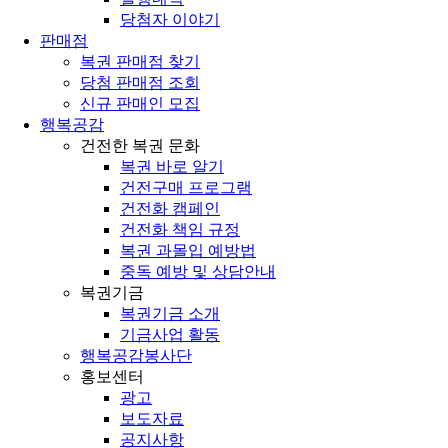
당첨자 이야기
판매점
복권 판매점 찾기
당첨 판매점 조회
신규 판매인 모집
행복공감
건전한 복권 문화
복권 바로 알기
건전구매 프로그램
건전화 캠페인
건전화 책임 규정
복권 과몰입 예방법
중독 예방 및 상담안내
복권기금
복권기금 소개
기금사업 활동
행복공감봉사단
홍보센터
광고
보도자료
공지사항