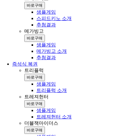
바로구매
샘플게임
스피드키노 소개
추첨결과
메가빙고
바로구매
샘플게임
메가빙고 소개
추첨결과
즉석식 복권
트리플럭
바로구매
샘플게임
트리플럭 소개
트레져헌터
바로구매
샘플게임
트레져헌터 소개
더블잭마이더스
바로구매