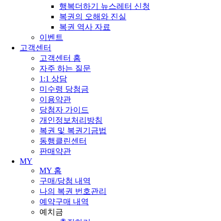
행복더하기 뉴스레터 신청
복권의 오해와 진실
복권 역사 자료
이벤트
고객센터
고객센터 홈
자주 하는 질문
1:1 상담
미수령 당첨금
이용약관
당첨자 가이드
개인정보처리방침
복권 및 복권기금법
동행클린센터
판매약관
MY
MY 홈
구매/당첨 내역
나의 복권 번호관리
예약구매 내역
예치금