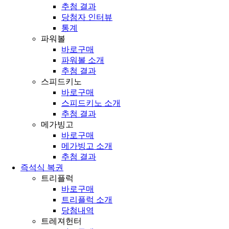
추첨 결과
당첨자 인터뷰
통계
파워볼
바로구매
파워볼 소개
추첨 결과
스피드키노
바로구매
스피드키노 소개
추첨 결과
메가빙고
바로구매
메가빙고 소개
추첨 결과
즉석식 복권
트리플럭
바로구매
트리플럭 소개
당첨내역
트레져헌터