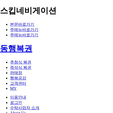
스킵네비게이션
본문바로가기
주메뉴바로가기
주메뉴바로가기
동행복권
추첨식 복권
즉석식 복권
판매점
행복공감
고객센터
MY
이용안내
로그인
수탁사업자 소개
About Us