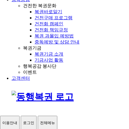
건전한 복권문화
복권바로알기
건전구매 프로그램
건전화 캠페인
건전화 책임규정
복권 과몰입 예방법
중독예방 및 상담 안내
복권기금
복권기금 소개
기금사업 활동
행복공감 봉사단
이벤트
고객센터
이용안내
로그인
전체메뉴