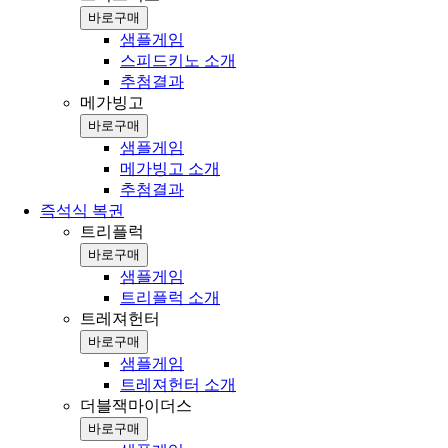
바로구매
샘플게임
스피드키노 소개
추첨결과
메가빙고
바로구매
샘플게임
메가빙고 소개
추첨결과
즉석식 복권
트리플럭
바로구매
샘플게임
트리플럭 소개
트레져헌터
바로구매
샘플게임
트레져헌터 소개
더블잭마이더스
바로구매