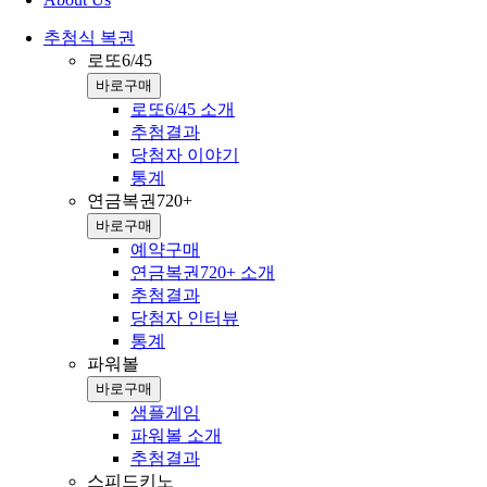
추첨식 복권
로또6/45
바로구매
로또6/45 소개
추첨결과
당첨자 이야기
통계
연금복권720+
바로구매
예약구매
연금복권720+ 소개
추첨결과
당첨자 인터뷰
통계
파워볼
바로구매
샘플게임
파워볼 소개
추첨결과
스피드키노