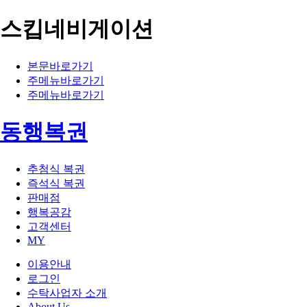
스킵네비게이션
본문바로가기
주메뉴바로가기
주메뉴바로가기
동행복권
추첨식 복권
즉석식 복권
판매점
행복공감
고객센터
MY
이용안내
로그인
수탁사업자 소개
About Us