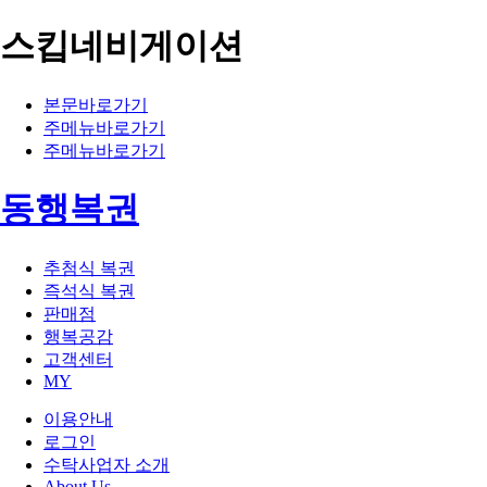
스킵네비게이션
본문바로가기
주메뉴바로가기
주메뉴바로가기
동행복권
추첨식 복권
즉석식 복권
판매점
행복공감
고객센터
MY
이용안내
로그인
수탁사업자 소개
About Us