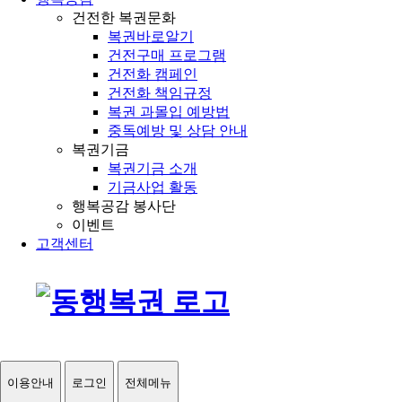
건전한 복권문화
복권바로알기
건전구매 프로그램
건전화 캠페인
건전화 책임규정
복권 과몰입 예방법
중독예방 및 상담 안내
복권기금
복권기금 소개
기금사업 활동
행복공감 봉사단
이벤트
고객센터
이용안내
로그인
전체메뉴