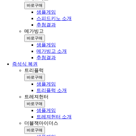
바로구매
샘플게임
스피드키노 소개
추첨결과
메가빙고
바로구매
샘플게임
메가빙고 소개
추첨결과
즉석식 복권
트리플럭
바로구매
샘플게임
트리플럭 소개
트레져헌터
바로구매
샘플게임
트레져헌터 소개
더블잭마이더스
바로구매