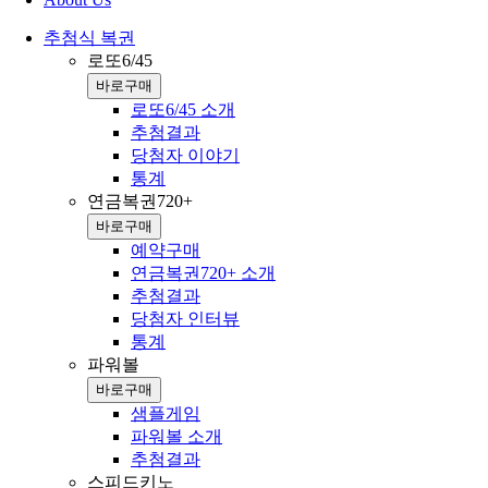
추첨식 복권
로또6/45
바로구매
로또6/45 소개
추첨결과
당첨자 이야기
통계
연금복권720+
바로구매
예약구매
연금복권720+ 소개
추첨결과
당첨자 인터뷰
통계
파워볼
바로구매
샘플게임
파워볼 소개
추첨결과
스피드키노