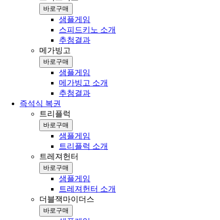
바로구매
샘플게임
스피드키노 소개
추첨결과
메가빙고
바로구매
샘플게임
메가빙고 소개
추첨결과
즉석식 복권
트리플럭
바로구매
샘플게임
트리플럭 소개
트레져헌터
바로구매
샘플게임
트레져헌터 소개
더블잭마이더스
바로구매