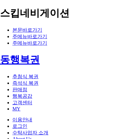
스킵네비게이션
본문바로가기
주메뉴바로가기
주메뉴바로가기
동행복권
추첨식 복권
즉석식 복권
판매점
행복공감
고객센터
MY
이용안내
로그인
수탁사업자 소개
About Us