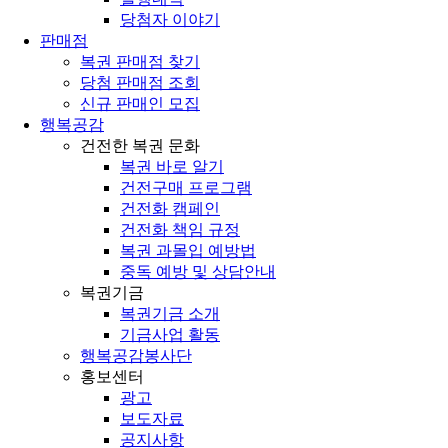
당첨자 이야기
판매점
복권 판매점 찾기
당첨 판매점 조회
신규 판매인 모집
행복공감
건전한 복권 문화
복권 바로 알기
건전구매 프로그램
건전화 캠페인
건전화 책임 규정
복권 과몰입 예방법
중독 예방 및 상담안내
복권기금
복권기금 소개
기금사업 활동
행복공감봉사단
홍보센터
광고
보도자료
공지사항