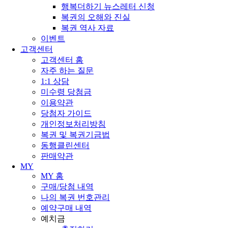
행복더하기 뉴스레터 신청
복권의 오해와 진실
복권 역사 자료
이벤트
고객센터
고객센터 홈
자주 하는 질문
1:1 상담
미수령 당첨금
이용약관
당첨자 가이드
개인정보처리방침
복권 및 복권기금법
동행클린센터
판매약관
MY
MY 홈
구매/당첨 내역
나의 복권 번호관리
예약구매 내역
예치금