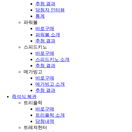
추첨 결과
당첨자 인터뷰
통계
파워볼
바로구매
파워볼 소개
추첨 결과
스피드키노
바로구매
스피드키노 소개
추첨 결과
메가빙고
바로구매
메가빙고 소개
추첨 결과
즉석식 복권
트리플럭
바로구매
트리플럭 소개
당첨내역
트레져헌터